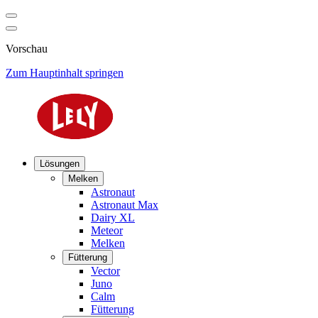
Vorschau
Zum Hauptinhalt springen
Lösungen
Melken
Astronaut
Astronaut Max
Dairy XL
Meteor
Melken
Fütterung
Vector
Juno
Calm
Fütterung