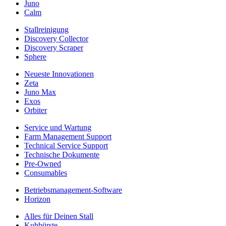
Juno
Calm
Stallreinigung
Discovery Collector
Discovery Scraper
Sphere
Neueste Innovationen
Zeta
Juno Max
Exos
Orbiter
Service und Wartung
Farm Management Support
Technical Service Support
Technische Dokumente
Pre-Owned
Consumables
Betriebsmanagement-Software
Horizon
Alles für Deinen Stall
Kuhbürste