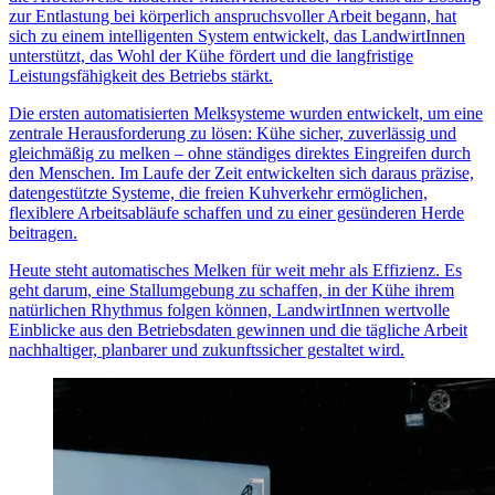
zur Entlastung bei körperlich anspruchsvoller Arbeit begann, hat
sich zu einem intelligenten System entwickelt, das LandwirtInnen
unterstützt, das Wohl der Kühe fördert und die langfristige
Leistungsfähigkeit des Betriebs stärkt.
Die ersten automatisierten Melksysteme wurden entwickelt, um eine
zentrale Herausforderung zu lösen: Kühe sicher, zuverlässig und
gleichmäßig zu melken – ohne ständiges direktes Eingreifen durch
den Menschen. Im Laufe der Zeit entwickelten sich daraus präzise,
datengestützte Systeme, die freien Kuhverkehr ermöglichen,
flexiblere Arbeitsabläufe schaffen und zu einer gesünderen Herde
beitragen.
Heute steht automatisches Melken für weit mehr als Effizienz. Es
geht darum, eine Stallumgebung zu schaffen, in der Kühe ihrem
natürlichen Rhythmus folgen können, LandwirtInnen wertvolle
Einblicke aus den Betriebsdaten gewinnen und die tägliche Arbeit
nachhaltiger, planbarer und zukunftssicher gestaltet wird.