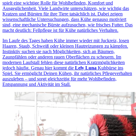
spielt eine wichtige Rolle für Wohlbefinden, Komfort und
Ausgeglichenheit. Viele Landwirte unterschätzen, wie wichtig das
Kratzen und Bürsten für ihre Tiere tatsächlich ist. Dabei zeigen
wissenschaftliche Untersuchungen, dass Kühe genauso motiviert
sind, eine mechanische Bürste aufzusuchen, wie frisches Futter. Das
macht deutlich: Fellpflege ist für Kühe natürliches Verhalten.
Im Laufe des Tages haben Kühe immer wieder mit Juckreiz, losen
Haaren, Staub, Schweiß oder kleinen Hautreizungen zu kämpfen.
Instinktiv suchen sie nach Möglichkeiten, sich an Bäumen,
Zaunpfählen oder anderen rauen Oberflächen zu scheuern. Im
modernen Laufstall fehlen diese natürlichen Kratzmöglichkeiten
jedoch häufig. Genau hier kommt die
Lely Luna
Kuhbürse ins
Spiel. Sie ermöglicht Deinen Kühen, ihr natürliches Pflegeverhalten
auszuleben – und sorgt gleichzeitig für mehr Wohlbefinden,
Entspannung und Aktivität im Stall.