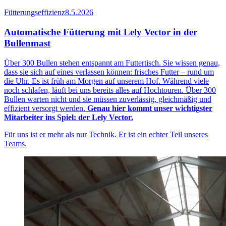
Fütterungseffizienz
8.5.2026
Automatische Fütterung mit Lely Vector in der
Bullenmast
Über 300 Bullen stehen entspannt am Futtertisch. Sie wissen genau,
dass sie sich auf eines verlassen können: frisches Futter – rund um
die Uhr. Es ist früh am Morgen auf unserem Hof. Während viele
noch schlafen, läuft bei uns bereits alles auf Hochtouren. Über 300
Bullen warten nicht und sie müssen zuverlässig, gleichmäßig und
effizient versorgt werden.
Genau hier kommt unser wichtigster
Mitarbeiter ins Spiel: der Lely Vector.
Für uns ist er mehr als nur Technik. Er ist ein echter Teil unseres
Teams.