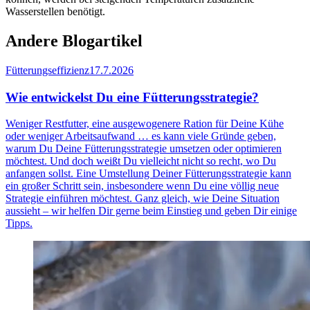
Wasserstellen benötigt.
Andere Blogartikel
Fütterungseffizienz
17.7.2026
Wie entwickelst Du eine Fütterungsstrategie?
Weniger Restfutter, eine ausgewogenere Ration für Deine Kühe
oder weniger Arbeitsaufwand … es kann viele Gründe geben,
warum Du Deine Fütterungsstrategie umsetzen oder optimieren
möchtest. Und doch weißt Du vielleicht nicht so recht, wo Du
anfangen sollst. Eine Umstellung Deiner Fütterungsstrategie kann
ein großer Schritt sein, insbesondere wenn Du eine völlig neue
Strategie einführen möchtest. Ganz gleich, wie Deine Situation
aussieht – wir helfen Dir gerne beim Einstieg und geben Dir einige
Tipps.