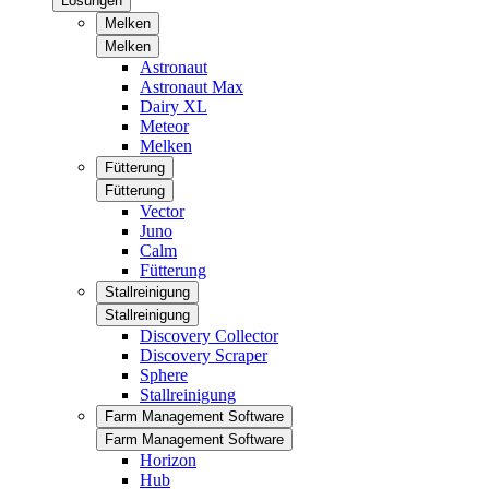
Lösungen
Melken
Melken
Astronaut
Astronaut Max
Dairy XL
Meteor
Melken
Fütterung
Fütterung
Vector
Juno
Calm
Fütterung
Stallreinigung
Stallreinigung
Discovery Collector
Discovery Scraper
Sphere
Stallreinigung
Farm Management Software
Farm Management Software
Horizon
Hub