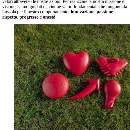
valori attraverso le nostre azioni. Per realizzare la nostra missione e
visione, siamo guidati da cinque valori fondamentali che fungono da
bussola per il nostro comportamento:
innovazione
,
passione
,
rispetto
,
progresso
e
onestà
.