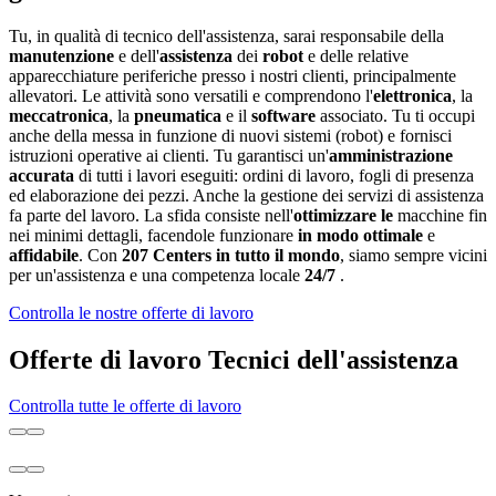
Tu, in qualità di tecnico dell'assistenza, sarai responsabile della
manutenzione
e dell'
assistenza
dei
robot
e delle relative
apparecchiature periferiche presso i nostri clienti, principalmente
allevatori. Le attività sono versatili e comprendono l'
elettronica
, la
meccatronica
, la
pneumatica
e il
software
associato. Tu ti occupi
anche della messa in funzione di nuovi sistemi (robot) e fornisci
istruzioni operative ai clienti. Tu garantisci un'
amministrazione
accurata
di tutti i lavori eseguiti: ordini di lavoro, fogli di presenza
ed elaborazione dei pezzi. Anche la gestione dei servizi di assistenza
fa parte del lavoro. La sfida consiste nell'
ottimizzare le
macchine fin
nei minimi dettagli, facendole funzionare
in modo ottimale
e
affidabile
. Con
207 Centers in tutto il mondo
, siamo sempre vicini
per un'assistenza e una competenza locale
24/7
.
Controlla le nostre offerte di lavoro
Offerte di lavoro Tecnici dell'assistenza
Controlla tutte le offerte di lavoro