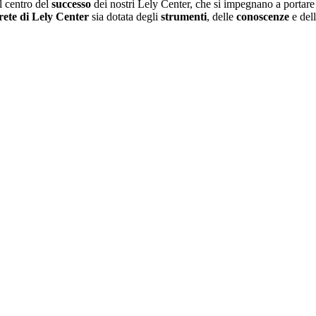
l centro del
successo
dei nostri Lely Center, che si impegnano a portare i 
rete di Lely Center
sia dotata degli
strumenti
, delle
conoscenze
e del