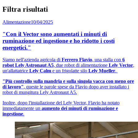
Filtra risultati
Alimentazione
10/04/2025
"Con il Vector sono aumentati i minuti di
ruminazione ed ingestione e ho ridotto i costi
energetici."
Siamo nell'azienda agricola di
Ferrero Flavio
, una stalla con
6
robot Lely Astronaut A5
, due robot di alimentazione
Lely Vector
,
un'allattatrice
Lely Calm
e un frigolatte silo
Lely Mueller
.
"Più controllo sulla mandria e sulla singola vacca con meno ore
di lavoro"
, queste le parole spese da Flavio dopo aver installato i
robot di mungitura Lely Astronaut A5.
Inoltre, dopo l'installazione del Lely Vector, Flavio ha notato
immediatamente un
aumento dei minuti di ruminazione e
ingestione
.