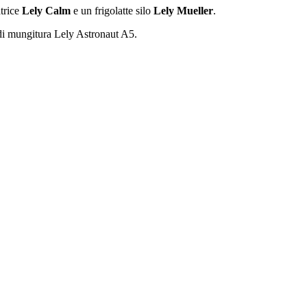
atrice
Lely Calm
e un frigolatte silo
Lely Mueller
.
t di mungitura Lely Astronaut A5.