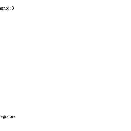
anno): 3
ntegratore