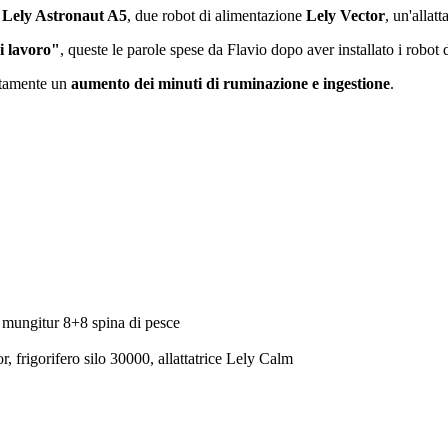
 Lely Astronaut A5
, due robot di alimentazione
Lely Vector
, un'allatt
i lavoro"
, queste le parole spese da Flavio dopo aver installato i robo
iatamente un
aumento dei minuti di ruminazione e ingestione
.
i mungitur 8+8 spina di pesce
r, frigorifero silo 30000, allattatrice Lely Calm