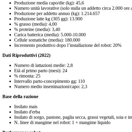
Produzione media capo/die (kg): 45,6
Numero unità lavorative (solo stalla un addetto circa 2.000 ore 
Produzione per addetto annuo (kg): 1.214.657
Produzione latte kg (305 gg): 13.900
% grasso (media): 4,00
% proteine (media): 3,40
Carica batterica (media): 5.000-10.000
Cellule somatiche (media): 180.000
Incremento produttivo dopo l’installazione del robot: 20%
Dati Riproduttivi (2022)
Numero di lattazioni medie: 2,8
Età al primo parto (mesi): 24
% rimonta: 25
Intervallo parto-concepimento gg: 110
Numero medio inseminazioni/capo: 2,3
Base della razione
Insilato mais
Insilato d'erba
Insilato di sorgo, pastone, paglia secca, grassi vegetali, soia e i
N. linee di mangime nel robot: 1 + mangime liquido