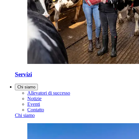
Servizi
Chi siamo
Allevatori di successo
Notizie
Eventi
Contatto
Chi siamo