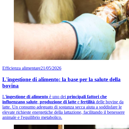
Efficienza alimentare
21/05/2026
L'ingestione di alimento: la base per la salute della
bovina
L'
ingestione di alimento
è uno dei
principali fattori che
influenzano salute
,
produzione di latte
e
fertilità
delle bovine da
latte. Un consumo adeguato di sostanza secca aiuta a soddisfare le
elevate richieste energetiche della lattazione, facilitando il benessere
animale e l'equilibrio metabolico.