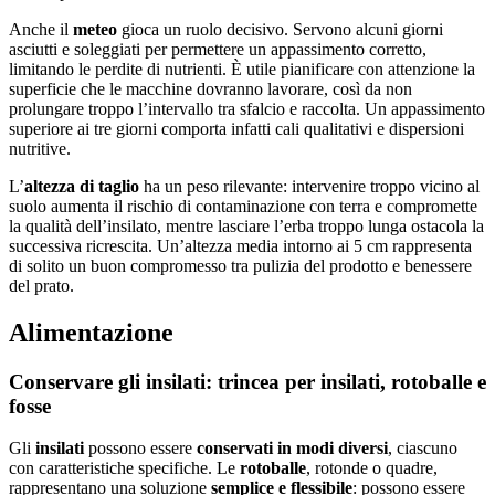
Anche il
meteo
gioca un ruolo decisivo. Servono alcuni giorni
asciutti e soleggiati per permettere un appassimento corretto,
limitando le perdite di nutrienti. È utile pianificare con attenzione la
superficie che le macchine dovranno lavorare, così da non
prolungare troppo l’intervallo tra sfalcio e raccolta. Un appassimento
superiore ai tre giorni comporta infatti cali qualitativi e dispersioni
nutritive.
L’
altezza di taglio
ha un peso rilevante: intervenire troppo vicino al
suolo aumenta il rischio di contaminazione con terra e compromette
la qualità dell’insilato, mentre lasciare l’erba troppo lunga ostacola la
successiva ricrescita. Un’altezza media intorno ai 5 cm rappresenta
di solito un buon compromesso tra pulizia del prodotto e benessere
del prato.
Alimentazione
Conservare gli insilati: trincea per insilati, rotoballe e
fosse
Gli
insilati
possono essere
conservati in modi diversi
, ciascuno
con caratteristiche specifiche. Le
rotoballe
, rotonde o quadre,
rappresentano una soluzione
semplice e flessibile
: possono essere