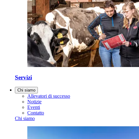
Servizi
Chi siamo
Allevatori di successo
Notizie
Eventi
Contatto
Chi siamo