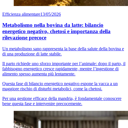
Efficienza alimentare
13/05/2026
Metabolismo nella bovina da latte: bilancio
energetico negativo, chetosi e importanza della
rilevazione precoce
Un metabolismo sano rappresenta la base della salute della bovina e
di una produzione di latte stabile.
Il parto richiede uno sforzo importante per l’animale: dopo il parto, il
fabbisogno energetico cresce rapidamente, mentre l’ingestione di
alimento spesso aumenta più lentamente.
Questa fase di bilancio energetico negativo espone la vacca a un
maggiore rischio di disturbi metabolici, come la chetosi.
Per una gestione efficace della mandria, è fondamentale conoscere
bene questa fase e intervenire precocemente.