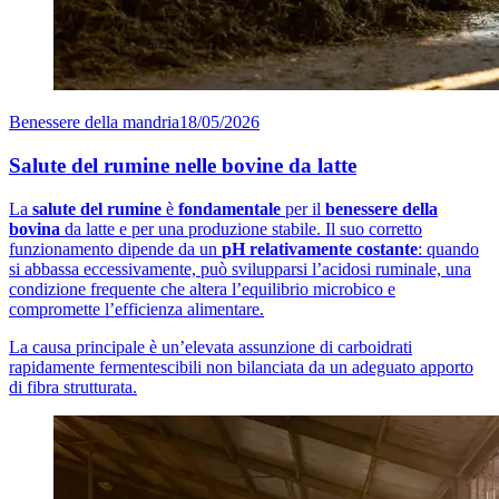
Benessere della mandria
18/05/2026
Salute del rumine nelle bovine da latte
La
salute del rumine
è
fondamentale
per il
benessere della
bovina
da latte e per una produzione stabile. Il suo corretto
funzionamento dipende da un
pH relativamente costante
: quando
si abbassa eccessivamente, può svilupparsi l’acidosi ruminale, una
condizione frequente che altera l’equilibrio microbico e
compromette l’efficienza alimentare.
La causa principale è un’elevata assunzione di carboidrati
rapidamente fermentescibili non bilanciata da un adeguato apporto
di fibra strutturata.