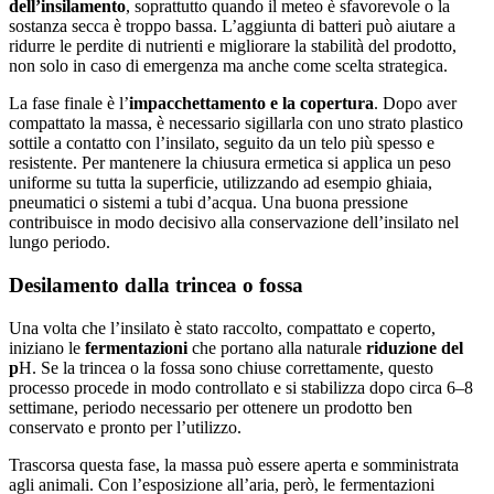
dell’insilamento
, soprattutto quando il meteo è sfavorevole o la
sostanza secca è troppo bassa. L’aggiunta di batteri può aiutare a
ridurre le perdite di nutrienti e migliorare la stabilità del prodotto,
non solo in caso di emergenza ma anche come scelta strategica.
La fase finale è l’
impacchettamento e la copertura
. Dopo aver
compattato la massa, è necessario sigillarla con uno strato plastico
sottile a contatto con l’insilato, seguito da un telo più spesso e
resistente. Per mantenere la chiusura ermetica si applica un peso
uniforme su tutta la superficie, utilizzando ad esempio ghiaia,
pneumatici o sistemi a tubi d’acqua. Una buona pressione
contribuisce in modo decisivo alla conservazione dell’insilato nel
lungo periodo.
Desilamento dalla trincea o fossa
Una volta che l’insilato è stato raccolto, compattato e coperto,
iniziano le
fermentazioni
che portano alla naturale
riduzione del
p
H. Se la trincea o la fossa sono chiuse correttamente, questo
processo procede in modo controllato e si stabilizza dopo circa 6–8
settimane, periodo necessario per ottenere un prodotto ben
conservato e pronto per l’utilizzo.
Trascorsa questa fase, la massa può essere aperta e somministrata
agli animali. Con l’esposizione all’aria, però, le fermentazioni