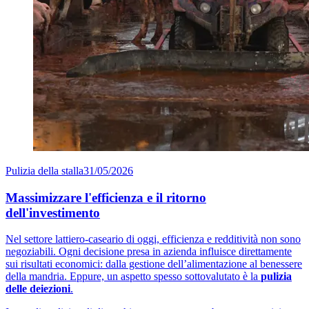
Pulizia della stalla
31/05/2026
Massimizzare l'efficienza e il ritorno
dell'investimento
Nel settore lattiero-caseario di oggi, efficienza e redditività non sono
negoziabili. Ogni decisione presa in azienda influisce direttamente
sui risultati economici: dalla gestione dell’alimentazione al benessere
della mandria. Eppure, un aspetto spesso sottovalutato è la
pulizia
delle deiezioni
.