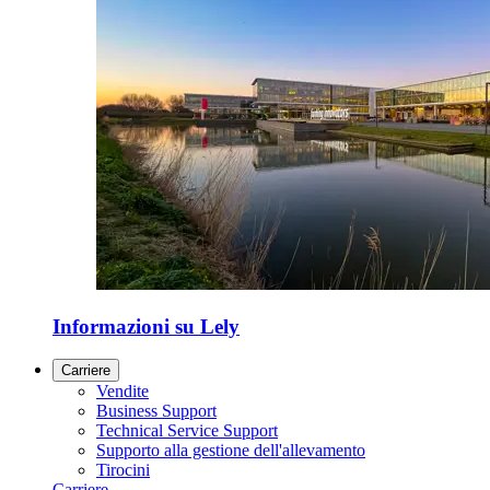
Informazioni su Lely
Carriere
Vendite
Business Support
Technical Service Support
Supporto alla gestione dell'allevamento
Tirocini
Carriere