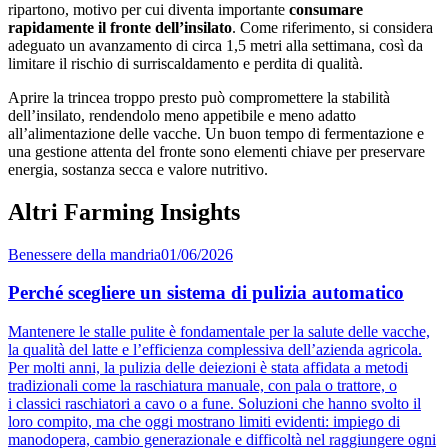
ripartono, motivo per cui diventa importante
consumare
rapidamente il fronte dell’insilato
. Come riferimento, si considera
adeguato un avanzamento di circa 1,5 metri alla settimana, così da
limitare il rischio di surriscaldamento e perdita di qualità.
Aprire la trincea troppo presto può compromettere la stabilità
dell’insilato, rendendolo meno appetibile e meno adatto
all’alimentazione delle vacche. Un buon tempo di fermentazione e
una gestione attenta del fronte sono elementi chiave per preservare
energia, sostanza secca e valore nutritivo.
Altri Farming Insights
Benessere della mandria
01/06/2026
Perché scegliere un sistema di pulizia automatico
Mantenere le stalle pulite è fondamentale per la salute delle vacche,
la qualità del latte e l’efficienza complessiva dell’azienda agricola.
Per molti anni, la pulizia delle deiezioni è stata affidata a metodi
tradizionali come la raschiatura manuale, con pala o trattore, o
i classici raschiatori a cavo o a fune. Soluzioni che hanno svolto il
loro compito, ma che oggi mostrano limiti evidenti: impiego di
manodopera, cambio generazionale e difficoltà nel raggiungere ogni