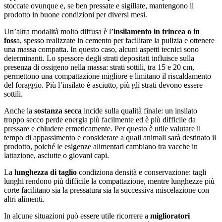
stoccate ovunque e, se ben pressate e sigillate, mantengono il
prodotto in buone condizioni per diversi mesi.
Un’altra modalità molto diffusa è l’
insilamento in trincea o in
foss
a, spesso realizzate in cemento per facilitare la pulizia e ottenere
una massa compatta. In questo caso, alcuni aspetti tecnici sono
determinanti. Lo spessore degli strati depositati influisce sulla
presenza di ossigeno nella massa: strati sottili, tra 15 e 20 cm,
permettono una compattazione migliore e limitano il riscaldamento
del foraggio. Più l’insilato è asciutto, più gli strati devono essere
sottili.
Anche la
sostanza secca
incide sulla qualità finale: un insilato
troppo secco perde energia più facilmente ed è più difficile da
pressare e chiudere ermeticamente. Per questo è utile valutare il
tempo di appassimento e considerare a quali animali sarà destinato il
prodotto, poiché le esigenze alimentari cambiano tra vacche in
lattazione, asciutte o giovani capi.
La
lunghezza di taglio
condiziona densità e conservazione: tagli
lunghi rendono più difficile la compattazione, mentre lunghezze più
corte facilitano sia la pressatura sia la successiva miscelazione con
altri alimenti.
In alcune situazioni può essere utile ricorrere a
miglioratori