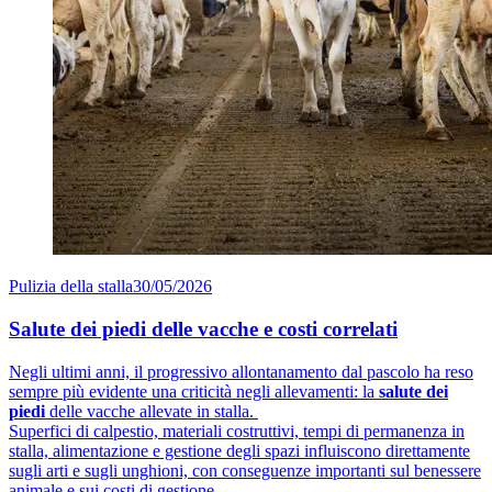
Pulizia della stalla
30/05/2026
Salute dei piedi delle vacche e costi correlati
Negli ultimi anni, il progressivo allontanamento dal pascolo ha reso
sempre più evidente una criticità negli allevamenti: la
salute dei
piedi
delle vacche allevate in stalla.
Superfici di calpestio, materiali costruttivi, tempi di permanenza in
stalla, alimentazione e gestione degli spazi influiscono direttamente
sugli arti e sugli unghioni, con conseguenze importanti sul benessere
animale e sui costi di gestione.