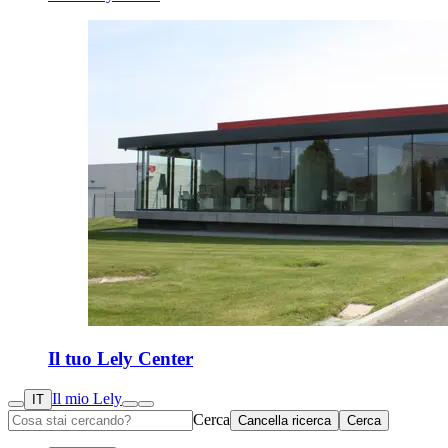
Il tuo Lely Center
Il mio Lely
IT
Cerca
Cancella ricerca
Cerca