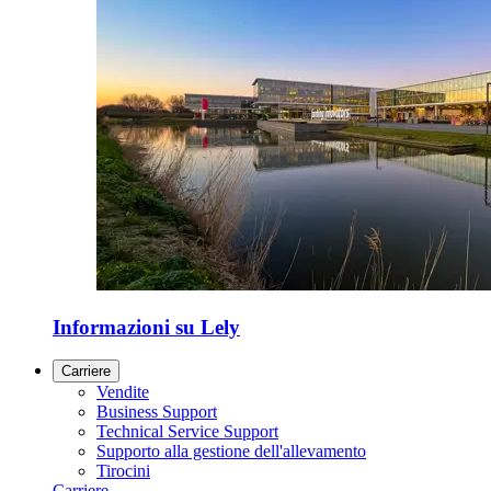
Informazioni su Lely
Carriere
Vendite
Business Support
Technical Service Support
Supporto alla gestione dell'allevamento
Tirocini
Carriere