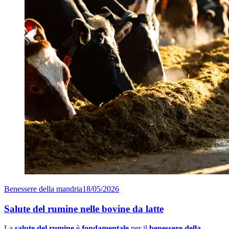
Benessere della mandria
18/05/2026
Salute del rumine nelle bovine da latte
La
salute del rumine
è
fondamentale
per il
benessere della