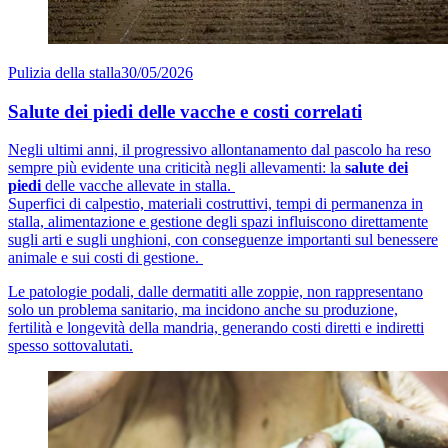
Pulizia della stalla
30/05/2026
Salute dei piedi delle vacche e costi correlati
Negli ultimi anni, il progressivo allontanamento dal pascolo ha reso
sempre più evidente una criticità negli allevamenti: la
salute dei
piedi
delle vacche allevate in stalla.
Superfici di calpestio, materiali costruttivi, tempi di permanenza in
stalla, alimentazione e gestione degli spazi influiscono direttamente
sugli arti e sugli unghioni, con conseguenze importanti sul benessere
animale e sui costi di gestione.
Le patologie podali, dalle dermatiti alle zoppie, non rappresentano
solo un problema sanitario, ma incidono anche su produzione,
fertilità e longevità della mandria, generando costi diretti e indiretti
spesso sottovalutati.