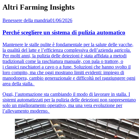
Altri Farming Insights
Benessere della mandria
01/06/2026
Perché scegliere un sistema di pulizia automatico
Mantenere le stalle pulite è fondamentale per la salute delle vacche,
la qualità del latte e l’efficienza complessiva dell’azienda agricola.
Per molti anni, la pulizia delle deiezioni è stata affidata a metodi
tradizionali come la raschiatura manuale, con pala o trattore, o
i classici raschiatori a cavo o a fune. Soluzioni che hanno svolto il
loro compito, ma che oggi mostrano limiti evidenti: impiego di
manodopera, cambio generazionale e difficoltà nel raggiungere ogni
area della stalla.
Oggi, l’automazione sta cambiando il modo di lavorare in stalla. I
sistemi automatizzati per la pulizia delle deiezioni non rappresentano
solo un miglioramento operativo, ma una vera evoluzione per
l’allevamento moderno.