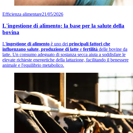
Efficienza alimentare
21/05/2026
L'ingestione di alimento: la base per la salute della
bovina
L'
ingestione di alimento
è uno dei
principali fattori che
influenzano salute
,
produzione di latte
e
fertilità
delle bovine da
latte. Un consumo adeguato di sostanza secca aiuta a soddisfare le
elevate richieste energetiche della lattazione, facilitando il benessere
animale e l'equilibrio metabolico.