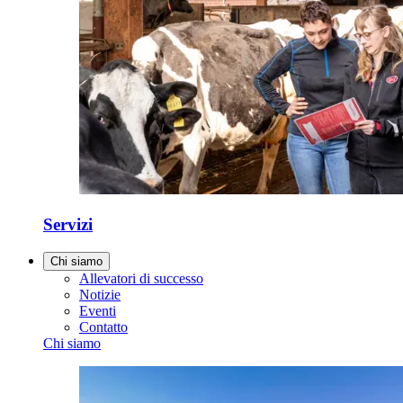
Servizi
Chi siamo
Allevatori di successo
Notizie
Eventi
Contatto
Chi siamo