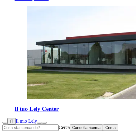
Il tuo Lely Center
Il mio Lely
IT
Cerca
Cancella ricerca
Cerca