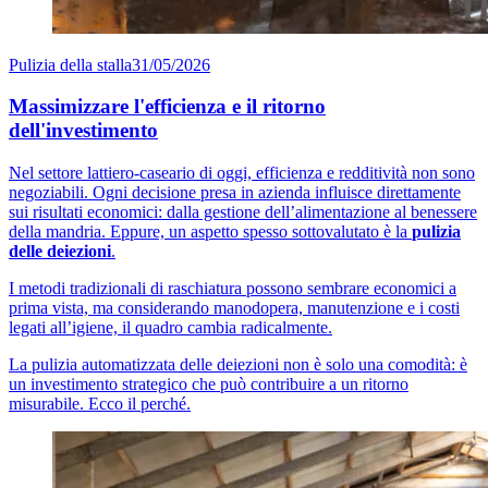
Pulizia della stalla
31/05/2026
Massimizzare l'efficienza e il ritorno
dell'investimento
Nel settore lattiero-caseario di oggi, efficienza e redditività non sono
negoziabili. Ogni decisione presa in azienda influisce direttamente
sui risultati economici: dalla gestione dell’alimentazione al benessere
della mandria. Eppure, un aspetto spesso sottovalutato è la
pulizia
delle deiezioni
.
I metodi tradizionali di raschiatura possono sembrare economici a
prima vista, ma considerando manodopera, manutenzione e i costi
legati all’igiene, il quadro cambia radicalmente.
La pulizia automatizzata delle deiezioni non è solo una comodità: è
un investimento strategico che può contribuire a un ritorno
misurabile. Ecco il perché.