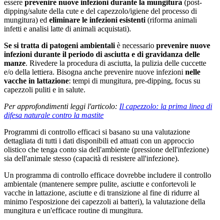
essere
prevenire nuove infezioni durante la mungitura
(post-
dipping/salute della cute e del capezzolo/igiene del processo di
mungitura) ed
eliminare le infezioni esistenti
(riforma animali
infetti e analisi latte di animali acquistati).
S
e si tratta di patogeni ambientali
è necessario
prevenire nuove
infezioni durante il periodo di asciutta e di gravidanza delle
manze
. Rivedere la procedura di asciutta, la pulizia delle cuccette
e/o della lettiera. Bisogna anche prevenire nuove infezioni
nelle
vacche in lattazione
: tempi di mungitura, pre-dipping, focus su
capezzoli puliti e in salute.
Per approfondimenti leggi l'articolo:
Il capezzolo: la prima linea di
difesa naturale contro la mastite
Programmi di controllo efficaci si basano su una valutazione
dettagliata di tutti i dati disponibili ed attuati con un approccio
olistico che tenga conto sia dell'ambiente (pressione dell'infezione)
sia dell'animale stesso (capacità di resistere all'infezione).
Un programma di controllo efficace dovrebbe includere il controllo
ambientale (mantenere sempre pulite, asciutte e confortevoli le
vacche in lattazione, asciutte e di transizione al fine di ridurre al
minimo l'esposizione dei capezzoli ai batteri), la valutazione della
mungitura e un'efficace routine di mungitura.