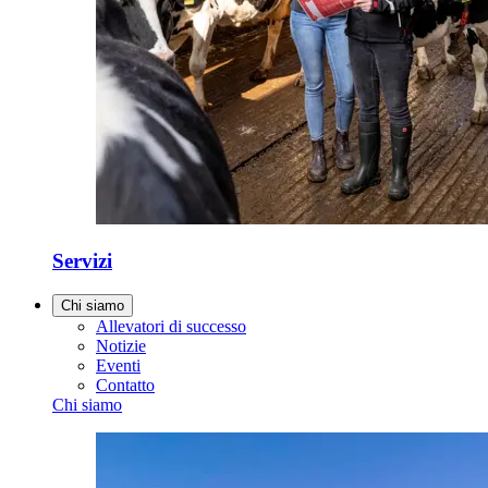
Servizi
Chi siamo
Allevatori di successo
Notizie
Eventi
Contatto
Chi siamo