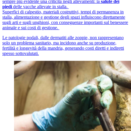
sempre più evidente una criticità negli allevamenti: la
salute dei
piedi
delle vacche allevate in stalla.
Superfici di calpestio, materiali costruttivi, tempi di permanenza in
stalla, alimentazione e gestione degli spazi influiscono direttamente
sugli arti e sugli unghioni, con conseguenze importanti sul benessere
animale e sui costi di gestione.
Le patologie podali, dalle dermatiti alle zoppie, non rappresentano
solo un problema sanitario, ma incidono anche su produzione,
fertilità e longevità della mandria, generando costi diretti e indiretti
spesso sottovalutati.