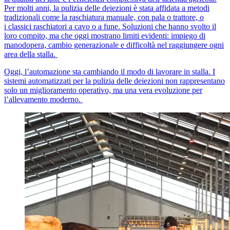
Per molti anni, la pulizia delle deiezioni è stata affidata a metodi
tradizionali come la raschiatura manuale, con pala o trattore, o
i classici raschiatori a cavo o a fune. Soluzioni che hanno svolto il
loro compito, ma che oggi mostrano limiti evidenti: impiego di
manodopera, cambio generazionale e difficoltà nel raggiungere ogni
area della stalla.
Oggi, l’automazione sta cambiando il modo di lavorare in stalla. I
sistemi automatizzati per la pulizia delle deiezioni non rappresentano
solo un miglioramento operativo, ma una vera evoluzione per
l’allevamento moderno.