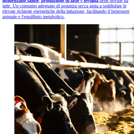
influenzano salute
,
produzione di latte
e
fertilità
delle bovine da
latte. Un consumo adeguato di sostanza secca aiuta a soddisfare le
elevate richieste energetiche della lattazione, facilitando il benessere
animale e l'equilibrio metabolico.