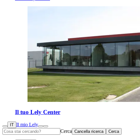
Il tuo Lely Center
Il mio Lely
IT
Cerca
Cancella ricerca
Cerca