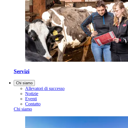
Servizi
Chi siamo
Allevatori di successo
Notizie
Eventi
Contatto
Chi siamo