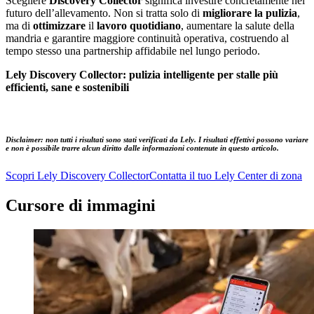
Scegliere
Discovery Collector
significa investire concretamente nel
futuro dell’allevamento. Non si tratta solo di
migliorare la pulizia
,
ma di
ottimizzare
il
lavoro quotidiano
, aumentare la salute della
mandria e garantire maggiore continuità operativa, costruendo al
tempo stesso una partnership affidabile nel lungo periodo.
Lely Discovery Collector: pulizia intelligente per stalle più
efficienti, sane e sostenibili
Disclaimer: non tutti i risultati sono stati verificati da Lely. I risultati effettivi possono variare
e non è possibile trarre alcun diritto dalle informazioni contenute in questo articolo.
Scopri Lely Discovery Collector
Contatta il tuo Lely Center di zona
Cursore di immagini