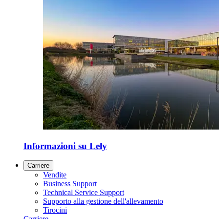
Informazioni su Lely
Carriere
Vendite
Business Support
Technical Service Support
Supporto alla gestione dell'allevamento
Tirocini
Carriere