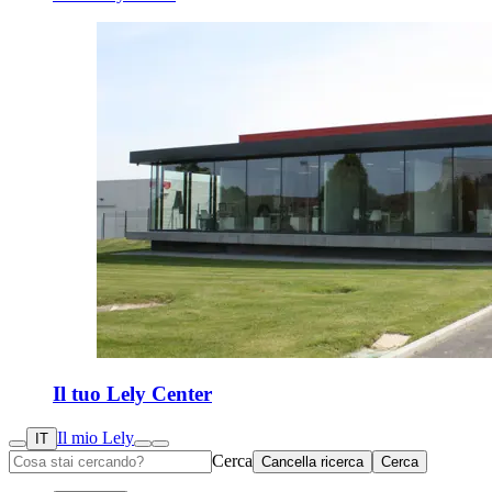
Il tuo Lely Center
Il mio Lely
IT
Cerca
Cancella ricerca
Cerca