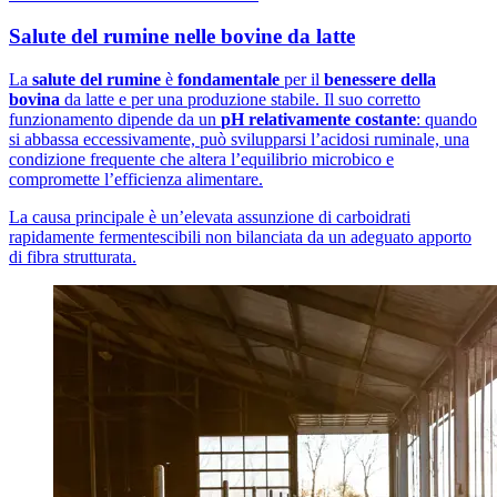
Salute del rumine nelle bovine da latte
La
salute del rumine
è
fondamentale
per il
benessere della
bovina
da latte e per una produzione stabile. Il suo corretto
funzionamento dipende da un
pH relativamente costante
: quando
si abbassa eccessivamente, può svilupparsi l’acidosi ruminale, una
condizione frequente che altera l’equilibrio microbico e
compromette l’efficienza alimentare.
La causa principale è un’elevata assunzione di carboidrati
rapidamente fermentescibili non bilanciata da un adeguato apporto
di fibra strutturata.