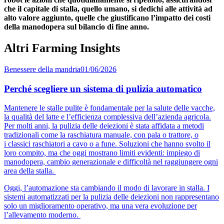
che il capitale di stalla, quello umano, si dedichi alle attività ad
alto valore aggiunto, quelle che giustificano l’impatto dei costi
della manodopera sul bilancio di fine anno.
Altri Farming Insights
Benessere della mandria
01/06/2026
Perché scegliere un sistema di pulizia automatico
Mantenere le stalle pulite è fondamentale per la salute delle vacche,
la qualità del latte e l’efficienza complessiva dell’azienda agricola.
Per molti anni, la pulizia delle deiezioni è stata affidata a metodi
tradizionali come la raschiatura manuale, con pala o trattore, o
i classici raschiatori a cavo o a fune. Soluzioni che hanno svolto il
loro compito, ma che oggi mostrano limiti evidenti: impiego di
manodopera, cambio generazionale e difficoltà nel raggiungere ogni
area della stalla.
Oggi, l’automazione sta cambiando il modo di lavorare in stalla. I
sistemi automatizzati per la pulizia delle deiezioni non rappresentano
solo un miglioramento operativo, ma una vera evoluzione per
l’allevamento moderno.