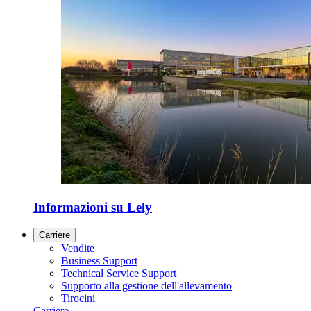
Informazioni su Lely
Carriere
Vendite
Business Support
Technical Service Support
Supporto alla gestione dell'allevamento
Tirocini
Carriere