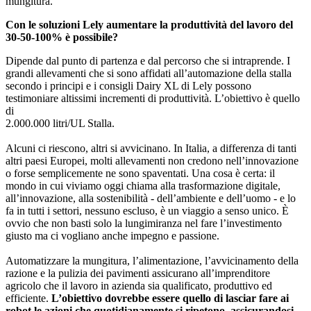
mungitura.
Con le soluzioni Lely aumentare la produttività del lavoro del
30-50-100% è possibile?
Dipende dal punto di partenza e dal percorso che si intraprende. I
grandi allevamenti che si sono affidati all’automazione della stalla
secondo i principi e i consigli Dairy XL di Lely possono
testimoniare altissimi incrementi di produttività. L’obiettivo è quello
di
2.000.000 litri/UL Stalla.
Alcuni ci riescono, altri si avvicinano. In Italia, a differenza di tanti
altri paesi Europei, molti allevamenti non credono nell’innovazione
o forse semplicemente ne sono spaventati. Una cosa è certa: il
mondo in cui viviamo oggi chiama alla trasformazione digitale,
all’innovazione, alla sostenibilità - dell’ambiente e dell’uomo - e lo
fa in tutti i settori, nessuno escluso, è un viaggio a senso unico. È
ovvio che non basti solo la lungimiranza nel fare l’investimento
giusto ma ci vogliano anche impegno e passione.
Automatizzare la mungitura, l’alimentazione, l’avvicinamento della
razione e la pulizia dei pavimenti assicurano all’imprenditore
agricolo che il lavoro in azienda sia qualificato, produttivo ed
efficiente.
L’obiettivo dovrebbe essere quello di lasciar fare ai
robot le azioni che quotidianamente si ripetono, assicurandosi