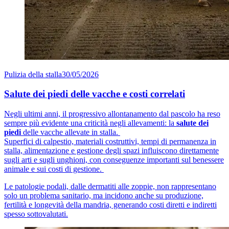
Pulizia della stalla
30/05/2026
Salute dei piedi delle vacche e costi correlati
Negli ultimi anni, il progressivo allontanamento dal pascolo ha reso
sempre più evidente una criticità negli allevamenti: la
salute dei
piedi
delle vacche allevate in stalla.
Superfici di calpestio, materiali costruttivi, tempi di permanenza in
stalla, alimentazione e gestione degli spazi influiscono direttamente
sugli arti e sugli unghioni, con conseguenze importanti sul benessere
animale e sui costi di gestione.
Le patologie podali, dalle dermatiti alle zoppie, non rappresentano
solo un problema sanitario, ma incidono anche su produzione,
fertilità e longevità della mandria, generando costi diretti e indiretti
spesso sottovalutati.