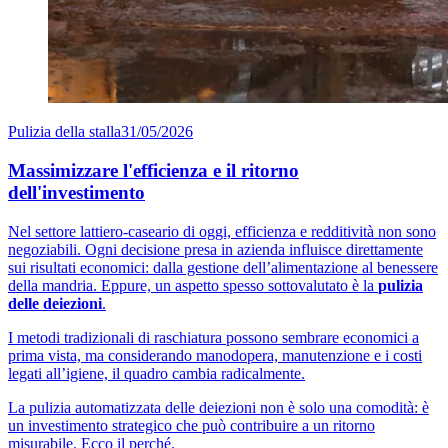
Pulizia della stalla
31/05/2026
Massimizzare l'efficienza e il ritorno
dell'investimento
Nel settore lattiero-caseario di oggi, efficienza e redditività non sono
negoziabili. Ogni decisione presa in azienda influisce direttamente
sui risultati economici: dalla gestione dell’alimentazione al benessere
della mandria. Eppure, un aspetto spesso sottovalutato è la
pulizia
delle deiezioni
.
I metodi tradizionali di raschiatura possono sembrare economici a
prima vista, ma considerando manodopera, manutenzione e i costi
legati all’igiene, il quadro cambia radicalmente.
La pulizia automatizzata delle deiezioni non è solo una comodità: è
un investimento strategico che può contribuire a un ritorno
misurabile. Ecco il perché.