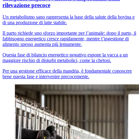
rilevazione precoce
Un metabolismo sano rappresenta la base della salute della bovina e
di una produzione di latte stabile.
Il parto richiede uno sforzo importante per l’animale: dopo il parto, il
fabbisogno energetico cresce rapidamente, mentre l’ingestione di
alimento spesso aumenta più lentamente.
Questa fase di bilancio energetico negativo espone la vacca a un
maggiore rischio di disturbi metabolici, come la chetosi.
Per una gestione efficace della mandria, è fondamentale conoscere
bene questa fase e intervenire precocemente.