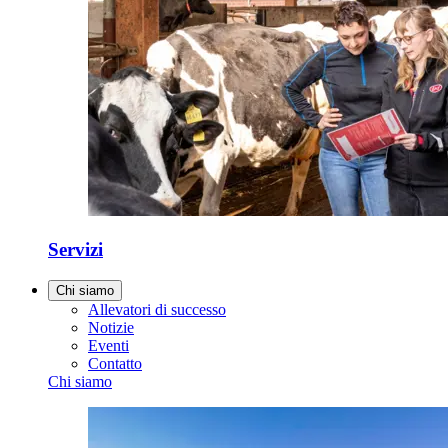
Servizi
Chi siamo
Allevatori di successo
Notizie
Eventi
Contatto
Chi siamo