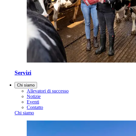
Servizi
Chi siamo
Allevatori di successo
Notizie
Eventi
Contatto
Chi siamo