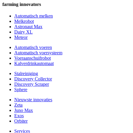
farming innovators
Automatisch melken
Melkrobot
Astronaut Max
Dairy XL
Meteor
Automatisch voeren
Automatisch voersysteem
Voeraanschuifrobot
Kalverdrinkautomaat
Stalreiniging
Discovery Collector
Discovery Scraper
Sphere
Nieuwste innovaties
Zeta
Juno Max
Exos
Orbiter
Services