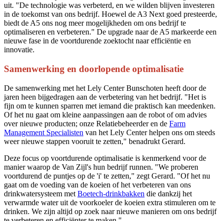
uit. "De technologie was verbeterd, en we wilden blijven investeren
in de toekomst van ons bedrijf. Hoewel de A3 Next goed presteerde,
biedt de A5 ons nog meer mogelijkheden om ons bedrijf te
optimaliseren en verbeteren." De upgrade naar de A5 markeerde een
nieuwe fase in de voortdurende zoektocht naar efficiëntie en
innovatie.
Samenwerking en doorlopende optimalisatie
De samenwerking met het Lely Center Bunschoten heeft door de
jaren heen bijgedragen aan de verbetering van het bedrijf. "Het is
fijn om te kunnen sparren met iemand die praktisch kan meedenken.
Of het nu gaat om kleine aanpassingen aan de robot of om advies
over nieuwe producten; onze Relatiebeheerder en de
Farm
Management Specialisten
van het Lely Center helpen ons om steeds
weer nieuwe stappen vooruit te zetten," benadrukt Gerard.
Deze focus op voortdurende optimalisatie is kenmerkend voor de
manier waarop de Van Zijl's hun bedrijf runnen. "We proberen
voortdurend de puntjes op de 'i' te zetten," zegt Gerard. "Of het nu
gaat om de voeding van de koeien of het verbeteren van ons
drinkwatersysteem met
Boetech-drinkbakken
die dankzij het
verwarmde water uit de voorkoeler de koeien extra stimuleren om te
drinken. We zijn altijd op zoek naar nieuwe manieren om ons bedrijf
te verbeteren en efficiënter te maken."