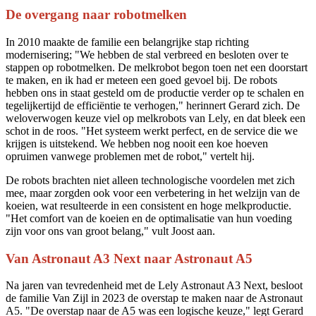
De overgang naar robotmelken
In 2010 maakte de familie een belangrijke stap richting
modernisering; "We hebben de stal verbreed en besloten over te
stappen op robotmelken. De melkrobot begon toen net een doorstart
te maken, en ik had er meteen een goed gevoel bij. De robots
hebben ons in staat gesteld om de productie verder op te schalen en
tegelijkertijd de efficiëntie te verhogen," herinnert Gerard zich. De
weloverwogen keuze viel op melkrobots van Lely, en dat bleek een
schot in de roos. "Het systeem werkt perfect, en de service die we
krijgen is uitstekend. We hebben nog nooit een koe hoeven
opruimen vanwege problemen met de robot," vertelt hij.
De robots brachten niet alleen technologische voordelen met zich
mee, maar zorgden ook voor een verbetering in het welzijn van de
koeien, wat resulteerde in een consistent en hoge melkproductie.
"Het comfort van de koeien en de optimalisatie van hun voeding
zijn voor ons van groot belang," vult Joost aan.
Van Astronaut A3 Next naar Astronaut A5
Na jaren van tevredenheid met de Lely Astronaut A3 Next, besloot
de familie Van Zijl in 2023 de overstap te maken naar de Astronaut
A5. "De overstap naar de A5 was een logische keuze," legt Gerard