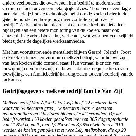
andere veehouders die overwegen hun bedrijf te moderniseren.
Gerard en Joost geven een belangrijk advies: "Loop eens een dagje
mee, dan zie je hoe de technologie helpt om de koeien beter in de
gaten te houden en hoe je nog meer controle krijgt over je
bedrijf." Ze benadrukken daarnaast dat de melkrobots niet alleen
bijdragen aan een betere monitoring van de koeien, maar ook
aanzienlijk de arbeidsbelasting verlichten, wat voor hen veel vrijheid
biedt tijdens de dagelijkse werkzaamheden.
Met hun vooruitstrevende mentaliteit blijven Gerard, Jolanda, Joost
en Freek zich inzetten voor hun melkveebedrijf, waar het welzijn
van hun koeien altijd centraal staat. Hun verhaal is er één van
toewijding en vernieuwing, en bewijst dat met de juiste keuzes en
toewijding, een familiebedrijf kan uitgroeien tot een boerderij van de
toekomst.
Bedrijfsgegevens melkveebedrijf familie Van Zijl
Melkveebedrijf Van Zijl in Schalkwijk heeft 72 hectaren land
waarvan 54 hectaren gras-, 12 hectaren mais- 4 hectaren
natuurhooiland en 2 hectaren bloemrijke akkerranden. Op het
bedrijf worden 130 koeien gemolken met een 305-dagenproductie
van 11.800 kg melk, met 4,42% vet en 3,48% eiwit. Sinds 2010
worden de koeien gemolken met twee Lely melkrobots, die op 23
augustus 2023 zijn geüpgraded naar twee Lely Astronaut A5-robots.