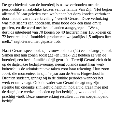
De geschiedenis van de boerderij is nauw verbonden met de
persoonlijke en zakelijke keuzes van de familie Van Zijl. "Het begon
allemaal 30 jaar geleden toen we binnen het dorp konden verhuizen
door middel van ruilverkaveling," vertelt Gerard. Deze verhuizing
was niet slechts een noodzaak, maar bood ook een kans om te
groeien, en die werd met beide handen aangegrepen. "We zijn
destijds uitgebreid van 70 koeien op 40 hectaren naar 130 koeien op
72 hectaren land. Inmiddels produceren we jaarlijks 1,5 miljoen liter
melk," zegt Gerard met gepaste trots.
Naast Gerard speelt ook zijn vrouw Jolanda (54) een belangrijke rol.
Samen met hun zonen Joost (22) en Freek (21) hebben ze van de
boerderij een hecht familiebedrijf gemaakt. Terwijl Gerard zich richt
op de dagelijkse bedrijfsvoering, neemt Jolanda naast haar werk
buitenshuis de administratieve taken voor haar rekening. Hun zoon
Joost, die momenteel in zijn 4e jaar aan de Aeres Hogeschool in
Dronten studeert, springt bij in de drukke periodes wanneer het
werk er om vraagt. Ook de vader van Gerard draagt nog zijn
steentje bij; ondanks zijn leeftijd helpt hij nog altijd graag mee met
de dagelijkse werkzaamheden op het bedrijf, gewoon omdat hij dat
prachtig vindt. Deze samenwerking resulteert in een soepel lopend
bedrijf.