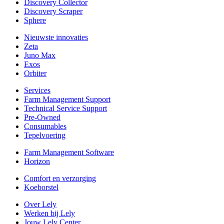
Discovery Collector
Discovery Scraper
Sphere
Nieuwste innovaties
Zeta
Juno Max
Exos
Orbiter
Services
Farm Management Support
Technical Service Support
Pre-Owned
Consumables
Tepelvoering
Farm Management Software
Horizon
Comfort en verzorging
Koeborstel
Over Lely
Werken bij Lely
Jouw Lely Center