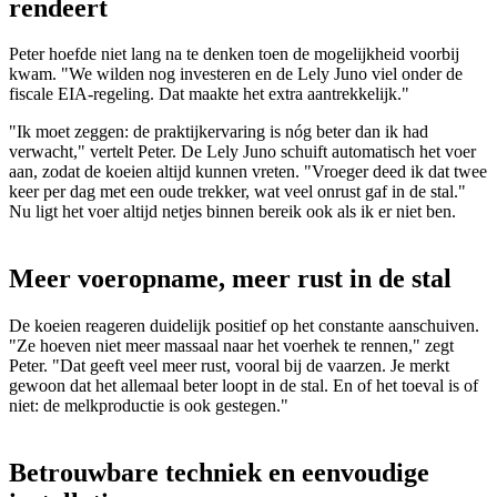
rendeert
Peter hoefde niet lang na te denken toen de mogelijkheid voorbij
kwam. "We wilden nog investeren en de Lely Juno viel onder de
fiscale EIA-regeling. Dat maakte het extra aantrekkelijk."
"Ik moet zeggen: de praktijkervaring is nóg beter dan ik had
verwacht," vertelt Peter. De Lely Juno schuift automatisch het voer
aan, zodat de koeien altijd kunnen vreten. "Vroeger deed ik dat twee
keer per dag met een oude trekker, wat veel onrust gaf in de stal."
Nu ligt het voer altijd netjes binnen bereik ook als ik er niet ben.
Meer voeropname, meer rust in de stal
De koeien reageren duidelijk positief op het constante aanschuiven.
"Ze hoeven niet meer massaal naar het voerhek te rennen," zegt
Peter. "Dat geeft veel meer rust, vooral bij de vaarzen. Je merkt
gewoon dat het allemaal beter loopt in de stal. En of het toeval is of
niet: de melkproductie is ook gestegen."
Betrouwbare techniek en eenvoudige