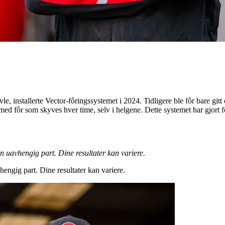
installerte Vector-fôringssystemet i 2024. Tidligere ble fôr bare gitt é
ed fôr som skyves hver time, selv i helgene. Dette systemet har gjort f
 en uavhengig part. Dine resultater kan variere.
hengig part. Dine resultater kan variere.