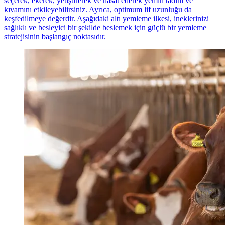
seçerek, ekerek, yetiştirerek ve hasat ederek yemin tadını ve
kıvamını etkileyebilirsiniz. Ayrıca, optimum lif uzunluğu da
keşfedilmeye değerdir. Aşağıdaki altı yemleme ilkesi, ineklerinizi
sağlıklı ve besleyici bir şekilde beslemek için güçlü bir yemleme
stratejisinin başlangıç noktasıdır.