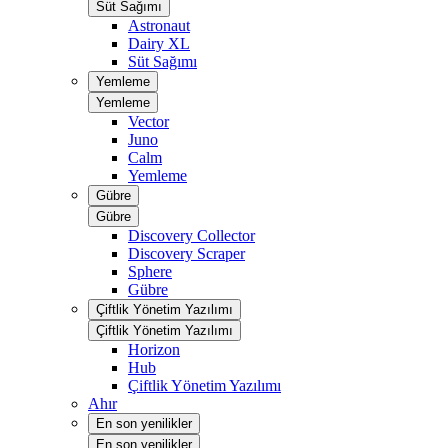
Süt Sağımı
Astronaut
Dairy XL
Süt Sağımı
Yemleme
Yemleme
Vector
Juno
Calm
Yemleme
Gübre
Gübre
Discovery Collector
Discovery Scraper
Sphere
Gübre
Çiftlik Yönetim Yazılımı
Çiftlik Yönetim Yazılımı
Horizon
Hub
Çiftlik Yönetim Yazılımı
Ahır
En son yenilikler
En son yenilikler