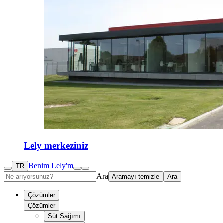
Lely merkeziniz
Benim Lely'm
TR
Ara
Aramayı temizle
Ara
Çözümler
Çözümler
Süt Sağımı