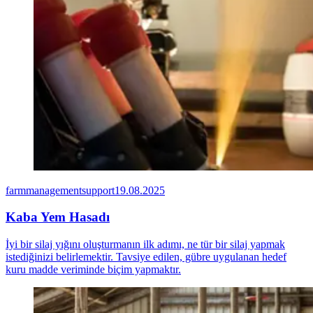
farmmanagementsupport
19.08.2025
Kaba Yem Hasadı
İyi bir silaj yığını oluşturmanın ilk adımı, ne tür bir silaj yapmak
istediğinizi belirlemektir. Tavsiye edilen, gübre uygulanan hedef
kuru madde veriminde biçim yapmaktır.