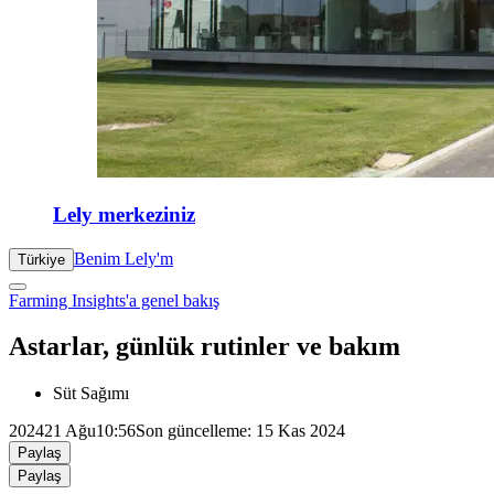
Lely merkeziniz
Benim Lely'm
Türkiye
Farming Insights'a genel bakış
Astarlar, günlük rutinler ve bakım
Süt Sağımı
2024
21 Ağu
10:56
Son güncelleme: 15 Kas 2024
Paylaş
Paylaş