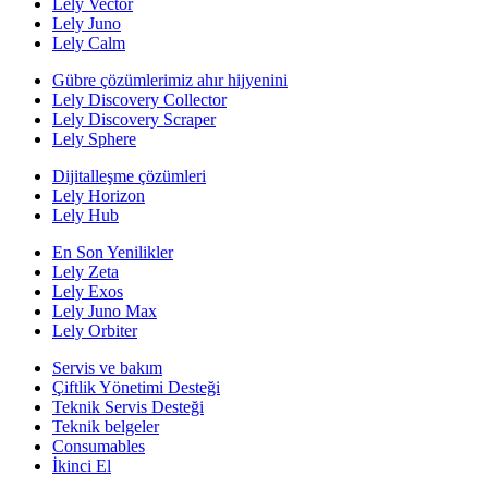
Lely Vector
Lely Juno
Lely Calm
Gübre çözümlerimiz ahır hijyenini
Lely Discovery Collector
Lely Discovery Scraper
Lely Sphere
Dijitalleşme çözümleri
Lely Horizon
Lely Hub
En Son Yenilikler
Lely Zeta
Lely Exos
Lely Juno Max
Lely Orbiter
Servis ve bakım
Çiftlik Yönetimi Desteği
Teknik Servis Desteği
Teknik belgeler
Consumables
İkinci El