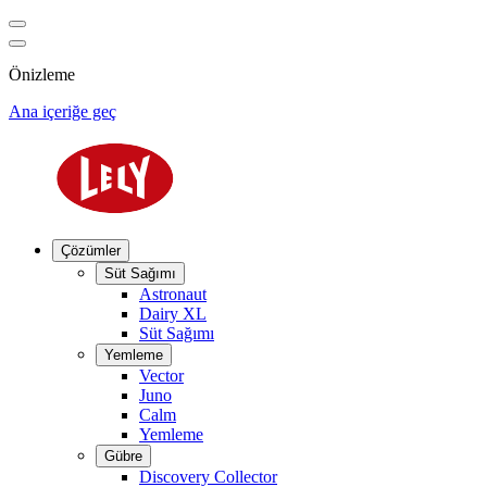
Önizleme
Ana içeriğe geç
Çözümler
Süt Sağımı
Astronaut
Dairy XL
Süt Sağımı
Yemleme
Vector
Juno
Calm
Yemleme
Gübre
Discovery Collector