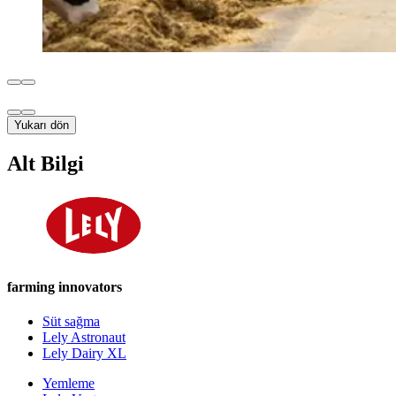
Yukarı dön
Alt Bilgi
farming innovators
Süt sağma
Lely Astronaut
Lely Dairy XL
Yemleme