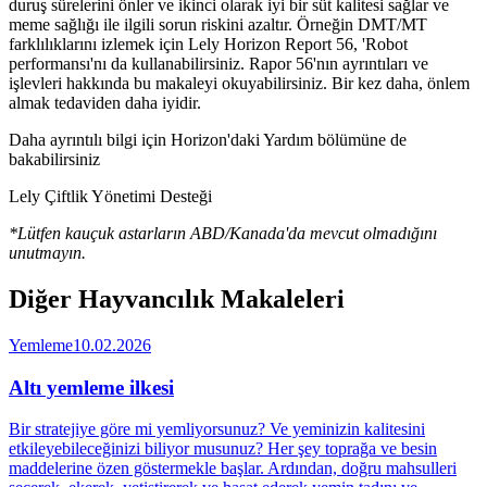
duruş sürelerini önler ve ikinci olarak iyi bir süt kalitesi sağlar ve
meme sağlığı ile ilgili sorun riskini azaltır. Örneğin DMT/MT
farklılıklarını izlemek için Lely Horizon Report 56, 'Robot
performansı'nı da kullanabilirsiniz. Rapor 56'nın ayrıntıları ve
işlevleri hakkında bu makaleyi okuyabilirsiniz. Bir kez daha, önlem
almak tedaviden daha iyidir.
Daha ayrıntılı bilgi için Horizon'daki Yardım bölümüne de
bakabilirsiniz
Lely Çiftlik Yönetimi Desteği
*
Lütfen kauçuk astarların ABD/Kanada'da mevcut olmadığını
unutmayın
.
Diğer Hayvancılık Makaleleri
Yemleme
10.02.2026
Altı yemleme ilkesi
Bir stratejiye göre mi yemliyorsunuz? Ve yeminizin kalitesini
etkileyebileceğinizi biliyor musunuz? Her şey toprağa ve besin
maddelerine özen göstermekle başlar. Ardından, doğru mahsulleri