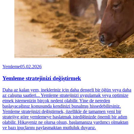
Yemleme
05.02.2026
Yemleme stratejinizi değiştirmek
Daha az kalan yem, inekleriniz için daha dengeli bir öğün veya daha
az çalışma saatleri... Yemleme stratejinizi uygulamak veya optimize
etmek istemenizin birçok nedeni olabilir. Yine de nereden
başlayacağınız konusunda kendinizi bunalmış hissedebilirsiniz.
Yemleme stratejinizi değiştirmek, özellikle de tamamen yeni bir
stratejiye göre yemlemeye başlatmak istediğinizde önemli bir adım
olabilir. Hikayeniz ne olursa olsun, başlamanıza yardımcı olmaktan
ve bazı ipuçlarını paylaşmaktan mutluluk duyarız.