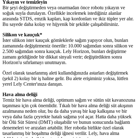
Yıkayın ve temizleyin
Bir şeyi değiştirmeden veya onarmadan önce robotu yıkayın ve
soğuk suyla durulayın. Özellikle incelemek istediğiniz alanlar
arasında STDS, emzik kapları, kap kordonları ve ikiz tüpler yer alır.
Bu sayede daha kolay ve hijyenik bir şekilde çalışabilirsiniz
.
Silikon ve kauçuk*
İster silikon ister kauçuk gömleklerle sağım yapıyor olun, bunları
zamanında değiştirmeniz önerilir: 10.000 sağımdan sonra silikon ve
2.500 sağımdan sonra kauçuk. Lely Horizon, bunları değiştirme
zamanı geldiğinde bir dikkat sinyali verir; değiştirdikten sonra
Horizon'u sıfırlamayı unutmayın
.
Özel olarak tasarlanmış aleti kullandığınızda astarları değiştirmek
(şekil 2) kolay bir iş haline gelir. Bu alete erişiminiz yoksa, lütfen
yerel Lely Center'ınıza danışın
.
Hava alma deliği
Temiz bir hava alma deliği, optimum sağım ve sütün süt kavanozuna
taşınması için çok önemlidir. Tıkalı bir hava alma deliği süt akışının
azalmasına neden olur, bu da daha yavaş bir kap kalkışına ve bir
veya daha fazla çeyrekte hatalı sağıma yol açar. Hatta daha yüksek
bir Ölü Süt Süresi (DMT) oluşabilir ve bunun sonucunda bağlantı
denemeleri ve arızaları artabilir. Her robotla birlikte özel olarak
tasarlanmış bir boşaltma deliği iğnesi verilir. Lely, hava alma