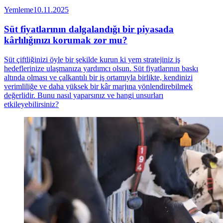
Yemleme
10.11.2025
Süt fiyatlarının dalgalandığı bir piyasada
kârlılığınızı korumak zor mu?
Süt çiftliğinizi öyle bir şekilde kurun ki yem stratejiniz iş
hedeflerinize ulaşmanıza yardımcı olsun. Süt fiyatlarının baskı
altında olması ve çalkantılı bir iş ortamıyla birlikte, kendinizi
verimliliğe ve daha yüksek bir kâr marjına yönlendirebilmek
değerlidir. Bunu nasıl yaparsınız ve hangi unsurları
etkileyebilirsiniz?