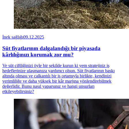
İnek sağlığı
09.12.2025
Süt fiyatlarının dalgalandığı bir piyasada
kârlılığınızı korumak zor mu?
Ve süt çiftliğinizi öyle bir şekilde kurun ki yem stratejiniz iş
hedeflerinize ulaşmanıza yardımcı olsun. Süt fiyatlarının baskı
altında olması ve çalkantılı bir iş ortamıyla birlikte, kendinizi
verimliliğe ve daha yüksek bir kâr marjına yönlendirebilmek
değerlidir. Bunu nasıl yaparsınız ve hangi unsurları
etkileyebilirsiniz?