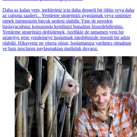
Daha az kalan yem, inekleriniz için daha dengeli bir öğün veya daha
az çalışma saatleri... Yemleme stratejinizi uygulamak veya optimize
etmek istemenizin birçok nedeni olabilir. Yine de nereden
başlayacağınız konusunda kendinizi bunalmış hissedebilirsiniz.
Yemleme stratejinizi değiştirmek, özellikle de tamamen yeni bir
stratejiye göre yemlemeye başlatmak istediğinizde önemli bir adım
olabilir. Hikayeniz ne olursa olsun, başlamanıza yardımcı olmaktan
ve bazı ipuçlarını paylaşmaktan mutluluk duyarız.