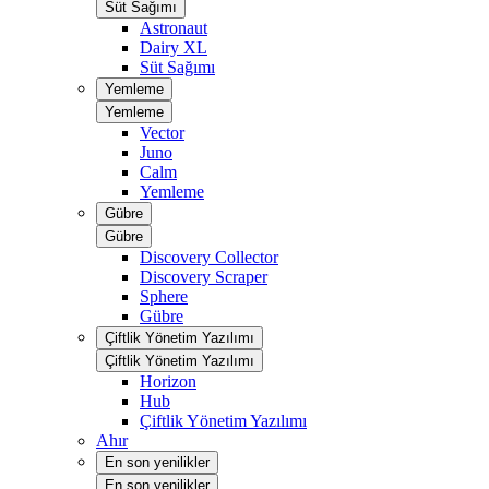
Süt Sağımı
Astronaut
Dairy XL
Süt Sağımı
Yemleme
Yemleme
Vector
Juno
Calm
Yemleme
Gübre
Gübre
Discovery Collector
Discovery Scraper
Sphere
Gübre
Çiftlik Yönetim Yazılımı
Çiftlik Yönetim Yazılımı
Horizon
Hub
Çiftlik Yönetim Yazılımı
Ahır
En son yenilikler
En son yenilikler