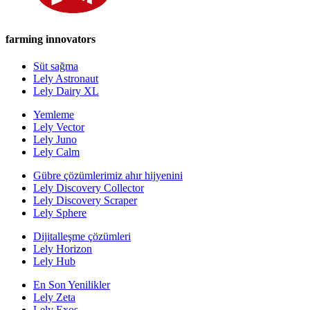
farming innovators
Süt sağma
Lely Astronaut
Lely Dairy XL
Yemleme
Lely Vector
Lely Juno
Lely Calm
Gübre çözümlerimiz ahır hijyenini
Lely Discovery Collector
Lely Discovery Scraper
Lely Sphere
Dijitalleşme çözümleri
Lely Horizon
Lely Hub
En Son Yenilikler
Lely Zeta
Lely Exos