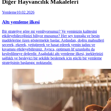
Diğer Hayvancılık Makaleleri
Yemleme
10.02.2026
Altı yemleme ilkesi
Bir stratejiye göre mi yemliyorsunuz? Ve yeminizin kalitesini
etkileyebileceğinizi biliyor musunuz? Her şey toprağa ve besin
maddelerine özen göstermekle başlar. Ardından, doğru mahsulleri
seçerek, ekerek, yetiştirerek ve hasat ederek yemin tadını ve
kıvamını etkileyebilirsiniz. Ayrıca, optimum lif uzunluğu da
keşfedilmeye değerdir. Aşağıdaki altı yemleme ilkesi, ineklerinizi
sağlıklı ve besleyici bir şekilde beslemek için güçlü bir yemleme
stratejisinin başlangıç noktasıdır.