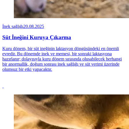
İnek sağlığı
20.08.2025
Süt İneğini Kuruya Çıkarma
Kuru dönem, bir süt ineğinin laktasyon döngüsündeki en önemli
evredir. Bu dönemde inek ve memesi, bir sonraki laktasyona
hazırlanır; dolayısıyla kuru dönem sırasında oluşabilecek herhangi
bir anormallik, doğum sonrası inek sağlığı ve süt verimi üzerinde
olumsuz bir etki yapacaktır.