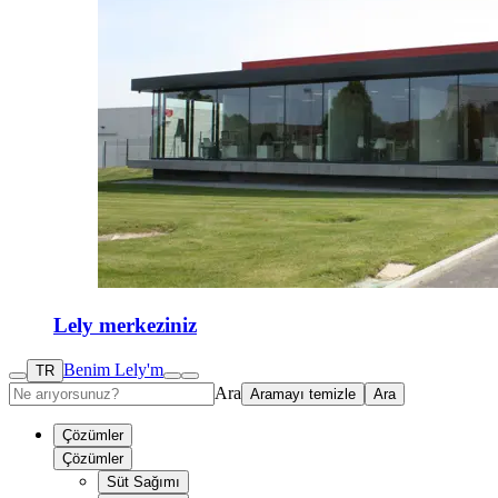
Lely merkeziniz
Benim Lely'm
TR
Ara
Aramayı temizle
Ara
Çözümler
Çözümler
Süt Sağımı