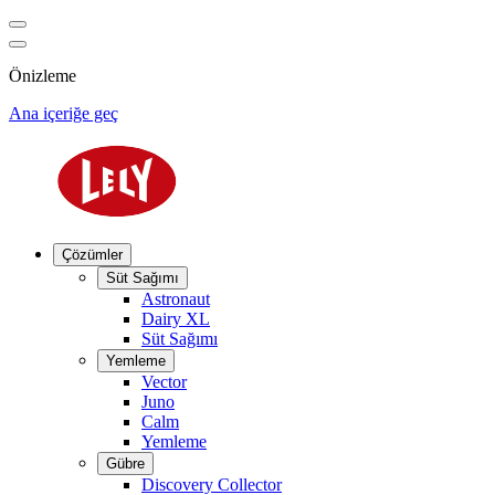
Önizleme
Ana içeriğe geç
Çözümler
Süt Sağımı
Astronaut
Dairy XL
Süt Sağımı
Yemleme
Vector
Juno
Calm
Yemleme
Gübre
Discovery Collector