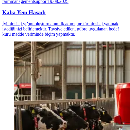
farmmanagementsupport
19.08.2025
Kaba Yem Hasadı
İyi bir silaj yığını oluşturmanın ilk adımı, ne tür bir silaj yapmak
istediğinizi belirlemektir. Tavsiye edilen, gübre uygulanan hedef
kuru madde veriminde biçim yapmaktır.