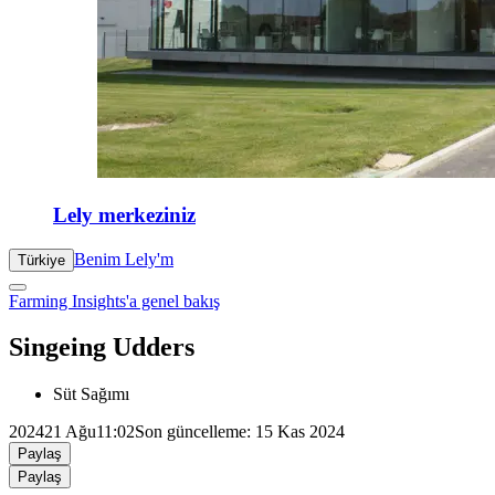
Lely merkeziniz
Benim Lely'm
Türkiye
Farming Insights'a genel bakış
Singeing Udders
Süt Sağımı
2024
21 Ağu
11:02
Son güncelleme: 15 Kas 2024
Paylaş
Paylaş