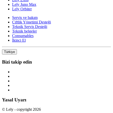
Lely Juno Max
Lely Orbiter
Servis ve bakım
Çiftlik Yönetimi Desteği
Teknik Servis Desteği
Teknik belgeler
Consumables
İkinci El
Türkiye
Bizi takip edin
Yasal Uyarı
© Lely - copyright 2026