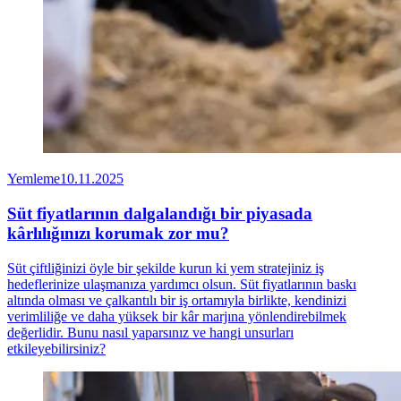
Yemleme
10.11.2025
Süt fiyatlarının dalgalandığı bir piyasada
kârlılığınızı korumak zor mu?
Süt çiftliğinizi öyle bir şekilde kurun ki yem stratejiniz iş
hedeflerinize ulaşmanıza yardımcı olsun. Süt fiyatlarının baskı
altında olması ve çalkantılı bir iş ortamıyla birlikte, kendinizi
verimliliğe ve daha yüksek bir kâr marjına yönlendirebilmek
değerlidir. Bunu nasıl yaparsınız ve hangi unsurları
etkileyebilirsiniz?