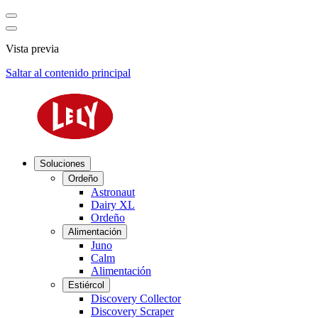
Vista previa
Saltar al contenido principal
Soluciones
Ordeño
Astronaut
Dairy XL
Ordeño
Alimentación
Juno
Calm
Alimentación
Estiércol
Discovery Collector
Discovery Scraper