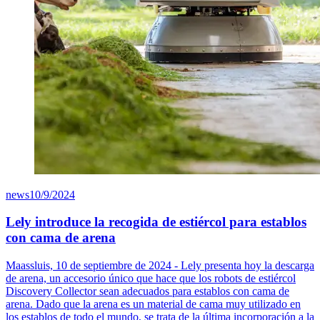
news
10/9/2024
Lely introduce la recogida de estiércol para establos
con cama de arena
Maassluis, 10 de septiembre de 2024 - Lely presenta hoy la descarga
de arena, un accesorio único que hace que los robots de estiércol
Discovery Collector sean adecuados para establos con cama de
arena. Dado que la arena es un material de cama muy utilizado en
los establos de todo el mundo, se trata de la última incorporación a la