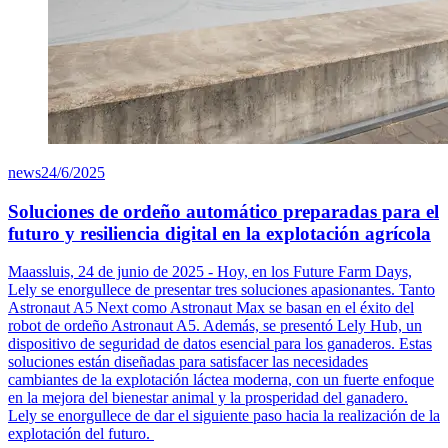
news
24/6/2025
Soluciones de ordeño automático preparadas para el
futuro y resiliencia digital en la explotación agrícola
Maassluis, 24 de junio de 2025 - Hoy, en los Future Farm Days,
Lely se enorgullece de presentar tres soluciones apasionantes. Tanto
Astronaut A5 Next como Astronaut Max se basan en el éxito del
robot de ordeño Astronaut A5. Además, se presentó Lely Hub, un
dispositivo de seguridad de datos esencial para los ganaderos. Estas
soluciones están diseñadas para satisfacer las necesidades
cambiantes de la explotación láctea moderna, con un fuerte enfoque
en la mejora del bienestar animal y la prosperidad del ganadero.
Lely se enorgullece de dar el siguiente paso hacia la realización de la
explotación del futuro.