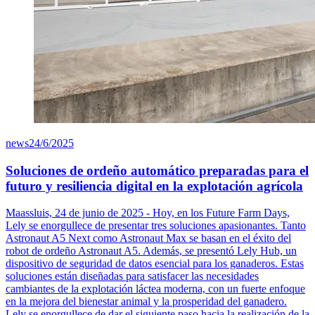
news
24/6/2025
Soluciones de ordeño automático preparadas para el
futuro y resiliencia digital en la explotación agrícola
Maassluis, 24 de junio de 2025 - Hoy, en los Future Farm Days,
Lely se enorgullece de presentar tres soluciones apasionantes. Tanto
Astronaut A5 Next como Astronaut Max se basan en el éxito del
robot de ordeño Astronaut A5. Además, se presentó Lely Hub, un
dispositivo de seguridad de datos esencial para los ganaderos. Estas
soluciones están diseñadas para satisfacer las necesidades
cambiantes de la explotación láctea moderna, con un fuerte enfoque
en la mejora del bienestar animal y la prosperidad del ganadero.
Lely se enorgullece de dar el siguiente paso hacia la realización de la