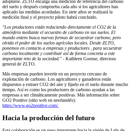
adoptarse. ZLTO encarga una medición de referencia del carbono
del suelo y después comprueba cada año si los agricultores han
aplicado las medidas acordadas. En siete años se realizará la
medición final y el proyecto piloto habrá concluido.
"Los productores están reduciendo directamente el CO2 de la
atmósfera mediante el secuestro de carbono en sus suelos. El
mundo entero busca nuevas formas de secuestrar carbono, pero
olvida el poder de los suelos agrícolas locales. Desde ZLTO,
ponemos en contacto a empresas y
productores
, para secuestrar
carbono localmente y contribuir así de forma concreta a este
importante reto de la sociedad."
- Kathleen Goense, directora
general de ZLTO.
Más empresas pueden invertir en un proyecto cercano de
explotación de carbono. Los agricultores y ganaderos están
dispuestos a extraer CO2 del aire y fijarlo en el suelo durante mucho
tiempo. Así es como los
productores
de carbono ayudan a las
empresas a ser climáticamente positivas. Más información sobre
GO2 Positive (sitio web en neerlandés):
https://www.go2positive.com/.
Hacia la producción del futuro
Esta colaboración es un paso importante hacia la visión de Lely de