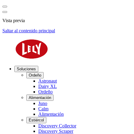
Vista previa
Saltar al contenido principal
Soluciones
Ordeño
Astronaut
Dairy XL
Ordeño
Alimentación
Juno
Calm
Alimentación
Estiércol
Discovery Collector
Discovery Scraper