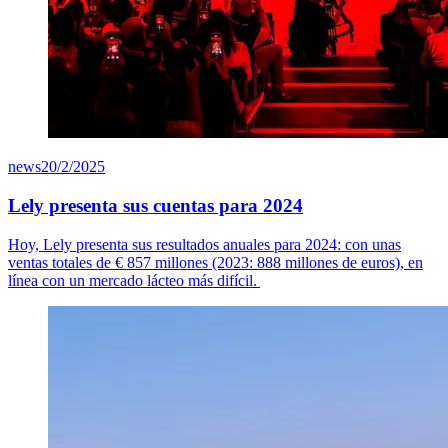
news
20/2/2025
Lely presenta sus cuentas para 2024
Hoy, Lely presenta sus resultados anuales para 2024: con unas
ventas totales de
€ 8
57
millones (2023: 888 millones de euros), en
línea con un mercado lácteo más difícil.