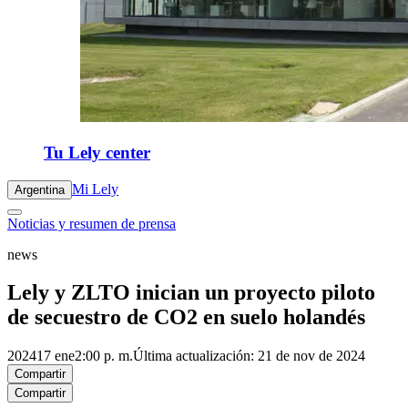
Tu Lely center
Mi Lely
Argentina
Noticias y resumen de prensa
news
Lely y ZLTO inician un proyecto piloto
de secuestro de CO2 en suelo holandés
2024
17 ene
2:00 p. m.
Última actualización: 21 de nov de 2024
Compartir
Compartir