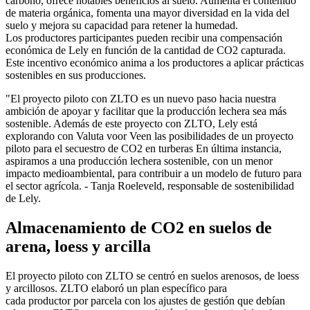
carbono, ofrece notables beneficios al suelo. Aumenta el contenido
de materia orgánica, fomenta una mayor diversidad en la vida del
suelo y mejora su capacidad para retener la humedad.
Los
productores
participantes pueden recibir una compensación
económica de Lely en función de la cantidad de CO2 capturada.
Este incentivo económico anima a los
productores
a aplicar prácticas
sostenibles en sus producciones.
"El proyecto piloto con ZLTO es un nuevo paso hacia nuestra
ambición de apoyar y facilitar que la producción lechera sea más
sostenible. Además de este proyecto con ZLTO, Lely está
explorando con Valuta voor Veen las posibilidades de un proyecto
piloto para el secuestro de CO2 en turberas En última instancia,
aspiramos a una producción lechera sostenible, con un menor
impacto medioambiental, para contribuir a un modelo de futuro para
el sector agrícola. - Tanja Roeleveld, responsable de sostenibilidad
de Lely.
Almacenamiento de CO2 en suelos de
arena, loess y arcilla
El proyecto piloto con ZLTO se centró en suelos arenosos, de loess
y arcillosos. ZLTO elaboró ​​un plan específico para
cada
productor
por parcela con los ajustes de gestión que debían