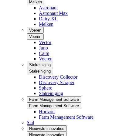
Melken
Astronaut
Astronaut Max
Dairy XL
Melken
Voeren
Voeren
Vector
Juno
Calm
Voeren
Stalreiniging
Stalreiniging
Discovery Collector
Discovery Scraper
Sphere
Stalreiniging
Farm Management Software
Farm Management Software
Horizon
Farm Management Software
Stal
Nieuwste innovaties
Nieuwste innovaties