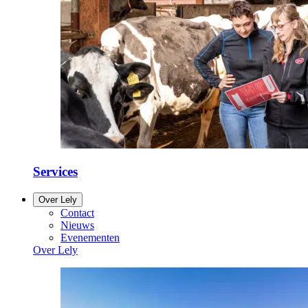
Services
Over Lely
Contact
Nieuws
Evenementen
Over Lely