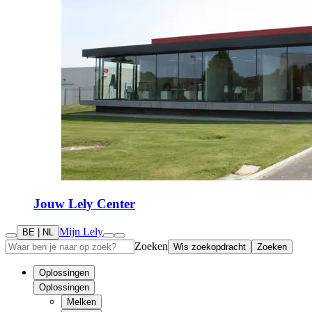
Jouw Lely Center
Mijn Lely
BE | NL
Zoeken
Wis zoekopdracht
Zoeken
Oplossingen
Oplossingen
Melken