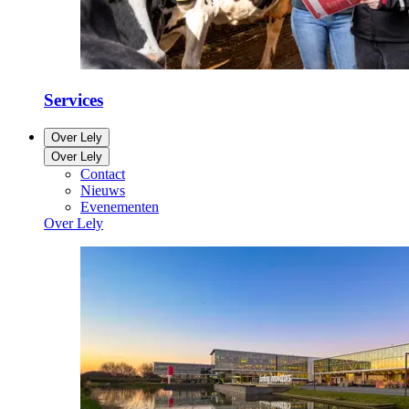
Services
Over Lely
Over Lely
Contact
Nieuws
Evenementen
Over Lely