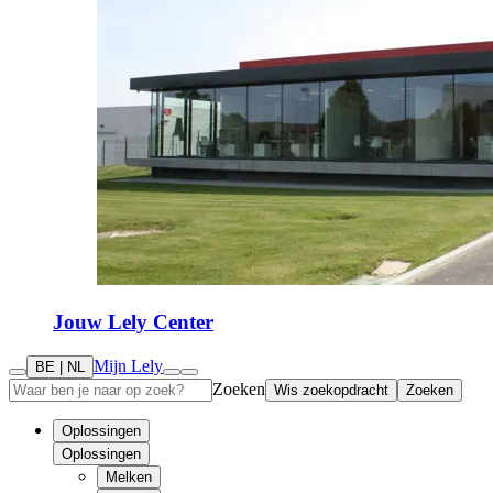
Jouw Lely Center
Mijn Lely
BE | NL
Zoeken
Wis zoekopdracht
Zoeken
Oplossingen
Oplossingen
Melken