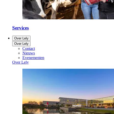
Services
Over Lely
Over Lely
Contact
Nieuws
Evenementen
Over Lely