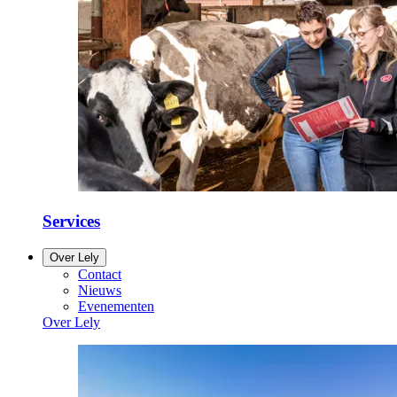
Services
Over Lely
Contact
Nieuws
Evenementen
Over Lely