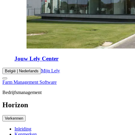
Jouw Lely Center
Mijn Lely
België | Nederlands
Farm Management Software
Bedrijfsmanagement
Horizon
Verkennen
Inleiding
Kenmerken