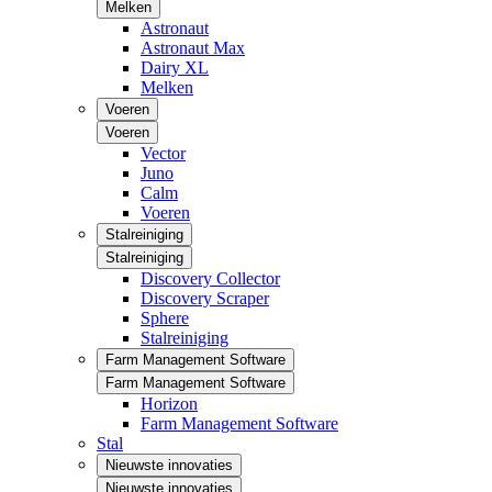
Melken
Astronaut
Astronaut Max
Dairy XL
Melken
Voeren
Voeren
Vector
Juno
Calm
Voeren
Stalreiniging
Stalreiniging
Discovery Collector
Discovery Scraper
Sphere
Stalreiniging
Farm Management Software
Farm Management Software
Horizon
Farm Management Software
Stal
Nieuwste innovaties
Nieuwste innovaties