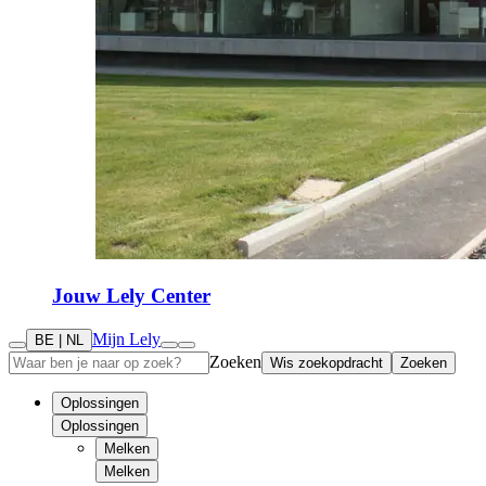
Jouw Lely Center
Mijn Lely
BE | NL
Zoeken
Wis zoekopdracht
Zoeken
Oplossingen
Oplossingen
Melken
Melken