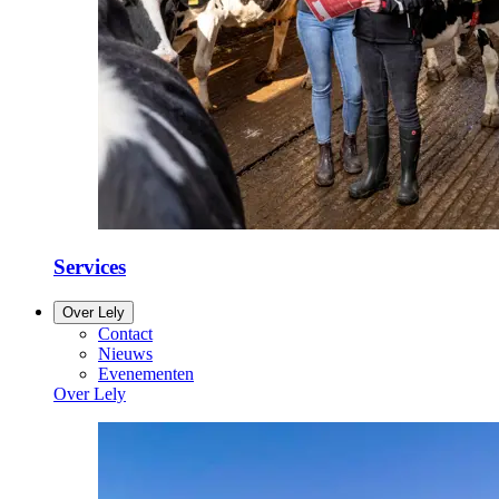
Services
Over Lely
Contact
Nieuws
Evenementen
Over Lely