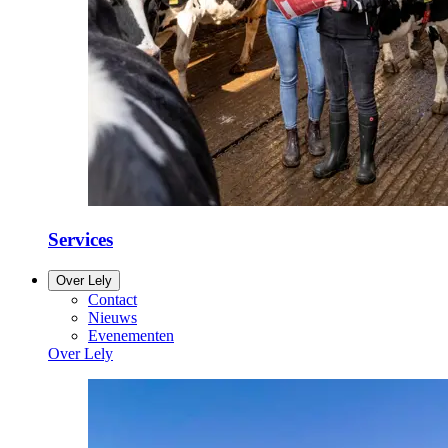
Services
Over Lely
Contact
Nieuws
Evenementen
Over Lely