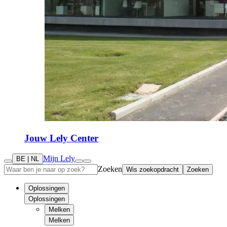
Jouw Lely Center
Mijn Lely
BE | NL
Zoeken
Wis zoekopdracht
Zoeken
Oplossingen
Oplossingen
Melken
Melken