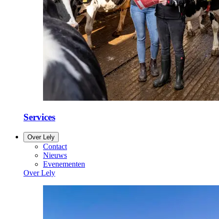
Services
Over Lely
Contact
Nieuws
Evenementen
Over Lely