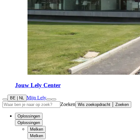
Jouw Lely Center
Mijn Lely
BE | NL
Zoeken
Wis zoekopdracht
Zoeken
Oplossingen
Oplossingen
Melken
Melken