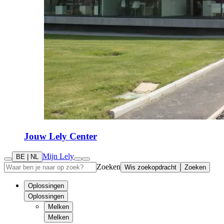
Jouw Lely Center
Mijn Lely
BE | NL
Zoeken
Wis zoekopdracht
Zoeken
Oplossingen
Oplossingen
Melken
Melken