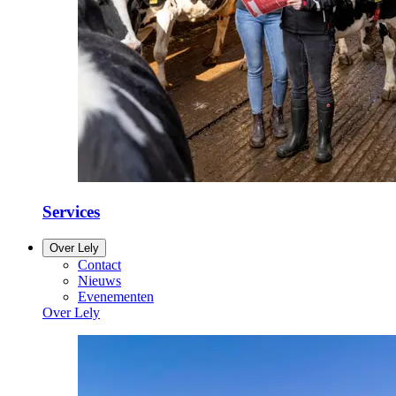
Services
Over Lely
Contact
Nieuws
Evenementen
Over Lely