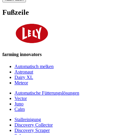
Fußzeile
farming innovators
Automatisch melken
Astronaut
Dairy XL
Meteor
Automatische Fütterungslösungen
Vector
Juno
Calm
Stallreinigung
Discovery Collector
Discovery Scraper