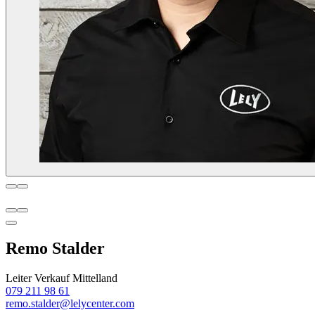
Remo Stalder
Leiter Verkauf Mittelland
079 211 98 61
remo.stalder@lelycenter.com