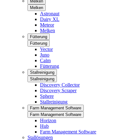
Melken
Melken
Astronaut
Dairy XL
Meteor
Melken
Fütterung
Fütterung
Vector
Juno
Calm
Fütterung
Stallreinigung
Stallreinigung
Discovery Collector
Discovery Scraper
Sphere
Stallreinigung
Farm Management Software
Farm Management Software
Horizon
Hub
Farm Management Software
Stallösungen