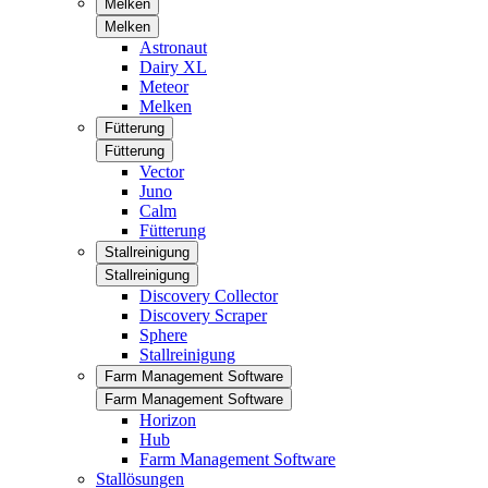
Melken
Melken
Astronaut
Dairy XL
Meteor
Melken
Fütterung
Fütterung
Vector
Juno
Calm
Fütterung
Stallreinigung
Stallreinigung
Discovery Collector
Discovery Scraper
Sphere
Stallreinigung
Farm Management Software
Farm Management Software
Horizon
Hub
Farm Management Software
Stallösungen