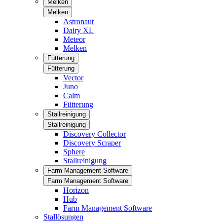
Melken
Melken
Astronaut
Dairy XL
Meteor
Melken
Fütterung
Fütterung
Vector
Juno
Calm
Fütterung
Stallreinigung
Stallreinigung
Discovery Collector
Discovery Scraper
Sphere
Stallreinigung
Farm Management Software
Farm Management Software
Horizon
Hub
Farm Management Software
Stallösungen