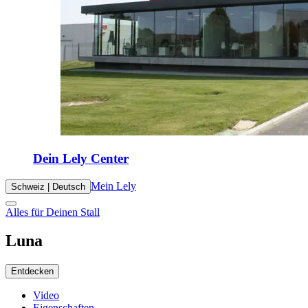
Dein Lely Center
Mein Lely
Schweiz | Deutsch
Alles für Deinen Stall
Luna
Entdecken
Video
Eigenschaften