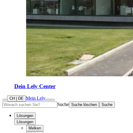
Dein Lely Center
Mein Lely
CH | DE
Suche
Suche löschen
Suche
Lösungen
Lösungen
Melken