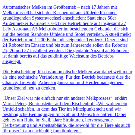
Automatisches Melken im Großbetrieb – nach 17 Jahren mit
Melkkarussell hat sich der Rischenhof aus Uthlede für einen
grundlegenden Systemwechsel entschieden: Statt eines 50er
Außenmelker-Karussells setzt der Betrieb heute auf insgesamt 27
Lely Astronaut A5 Melkroboter im bestehenden Gebäude, die sich
auf die beiden Standorte Uthlede und Stotel verteilen. Aktuell melkt
der Betrieb rund 1.200 Kühe mit steigender Tendenz. Derzeit sind
24 Roboter im Einsatz und bis zum Jahresende sollen die Roboter
25, 26 und 27 installiert werden. Die geplante Anzahl an Robotern
ist damit bereits auf das zukünftige Wachstum des Betriebs
ausgelegt.
Die Entscheidung für das automatische Melken war dabei weit mehr
als eine technische Veränderung. Für den Betrieb bedeutete dies die
Chance, Tierwohl, Arbeitsorganisation und Herdenmanagement
grundlegend neu zu denken.
„Unser Ziel war nie einfach nur ein anderer Melkprozess“, erklärt
Marik Peters, Betriebsleiter auf dem Rischenhof. „Wir wollten ein
Umfeld schaffen, in dem das Tier im Mittelpunkt steht und wir
bestmögliche Bedingungen für Kuh und Mensch schaffen. Dabei
geht es um Ruhe im Stall, klare Strukturen, hervorragende
Tierbetreuung und Arbeitsabläufe, die sowohl für die Tiere als auch
für unser Team nachhaltig funktionieren.“