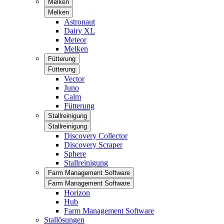
Melken
Melken
Astronaut
Dairy XL
Meteor
Melken
Fütterung
Fütterung
Vector
Juno
Calm
Fütterung
Stallreinigung
Stallreinigung
Discovery Collector
Discovery Scraper
Sphere
Stallreinigung
Farm Management Software
Farm Management Software
Horizon
Hub
Farm Management Software
Stallösungen