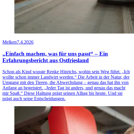
Melken
7.4.2026
„Einfach machen, was für uns passt“ – Ein
Erfahrungsbericht aus Ostfriesland
Schon als Kind wusste
Renke Hinrichs
, wohin sein Weg führt. „Ich
wollte schon immer Landwirt werden.“ Die Arbeit in der Natur, der
Umgang mit den Tieren, die Abwechslung – genau das hat ihn von
Anfang an begeistert. „Jeder Tag ist anders, und genau das macht
mir Spaß.“ Diese Haltung prägt seinen Alltag bis heute. Und sie
prägt auch seine Entscheidungen.