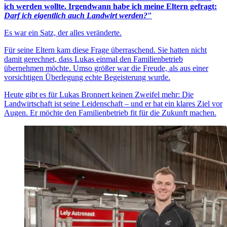
ich werden wollte. Irgendwann habe ich meine Eltern gefragt:
Darf ich eigentlich auch Landwirt werden?
"
Es war ein Satz, der alles veränderte.
Für seine Eltern kam diese Frage überraschend. Sie hatten nicht
damit gerechnet, dass Lukas einmal den Familienbetrieb
übernehmen möchte. Umso größer war die Freude, als aus einer
vorsichtigen Überlegung echte Begeisterung wurde.
Heute gibt es für Lukas Bronnert keinen Zweifel mehr: Die
Landwirtschaft ist seine Leidenschaft – und er hat ein klares Ziel vor
Augen. Er möchte den Familienbetrieb fit für die Zukunft machen.