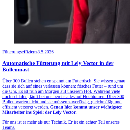
Fütterungseffizienz
8.5.2026
Automatische Fütterung mit Lely Vector in der
Bullenmast
Über 300 Bullen stehen entspannt am Futtertisch. Sie wissen genau,
dass sie sich auf eines verlassen können: frisches Futter – rund um
die Uhr. Es ist früh am Morgen auf unserem Hof. Während viele
noch schlafen, läuft bei uns bereits alles auf Hochtouren. Über 300
Bullen warten nicht und sie müssen zuverlässig, gleichmäßig und
effizient versorgt werden.
Genau hier kommt unser wichtigster
Mitarbeiter ins Spiel: der Lely Vector.
Für uns ist er mehr als nur Technik. Er ist ein echter Teil unseres
Teams.