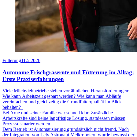
Fütterung
11.5.2026
Autonome Frischgrasernte und Fütterung im Alltag:
Erste Praxiserfahrungen
Viele Milchviehbetriebe stehen vor ähnlichen Herausforderungen:
Wie kann
Arbeitszeit
ge
spar
t werden? Wie kann man Abläufe
vereinfachen
und
gleichzeitig die Grundfutterqualität im Blick
behalten?
B
ei Arne und seiner Familie war schnell klar: Zusätzliche
Arbeitskräfte sind keine langfristige Lösung, stattdessen müssen
Prozesse smarter werden.
De
m
Betrieb ist Automatisierung grundsätzlich nicht fremd
. N
ach
der Integration von Lely Astronaut Melkrobotern wurde bewusst
der