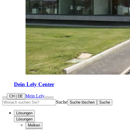
Dein Lely Center
Mein Lely
CH | DE
Suche
Suche löschen
Suche
Lösungen
Lösungen
Melken