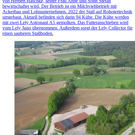
von Herbert Haschke, seiner Frau Anne und Sohn Stefan
bewirtschaftet wird. Der Betrieb ist ein Milchviehbetrieb mit
Ackerbau und Lohnunternehmen. 2022 der Stall auf Robotertechnik
umgebaut. Aktuell befinden sich darin 94 Kühe. Die Kühe werden
mit zwei Lely Astronaut A5 gemolken. Das Futteranschieben wird
vom Lely Juno übernommen. Außerdem sorgt der Lely Collector für
einen sauberen Stallboden.