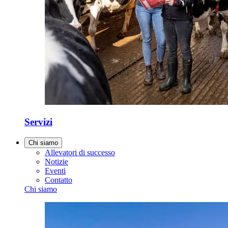
Servizi
Chi siamo
Allevatori di successo
Notizie
Eventi
Contatto
Chi siamo