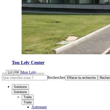
Ton Lely Center
Mon Lely
LU | FR
Rechercher
Effacer la recherche
Recher
Solutions
Solutions
Traite
Traite
Astronaut