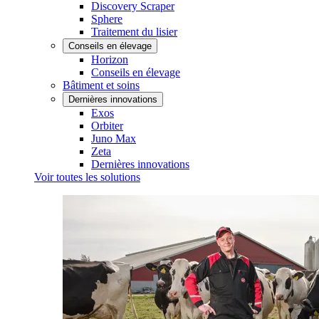
Discovery Scraper
Sphere
Traitement du lisier
Conseils en élevage
Horizon
Conseils en élevage
Bâtiment et soins
Dernières innovations
Exos
Orbiter
Juno Max
Zeta
Dernières innovations
Voir toutes les solutions