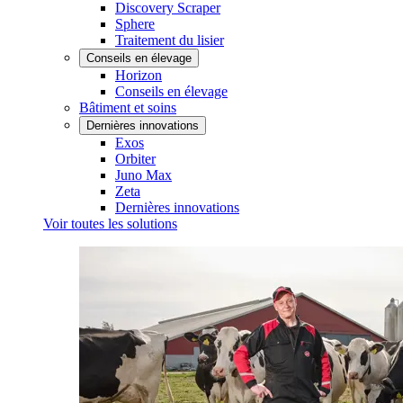
Discovery Scraper
Sphere
Traitement du lisier
Conseils en élevage
Horizon
Conseils en élevage
Bâtiment et soins
Dernières innovations
Exos
Orbiter
Juno Max
Zeta
Dernières innovations
Voir toutes les solutions