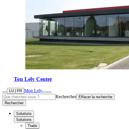
Ton Lely Center
Mon Lely
LU | FR
Rechercher
Effacer la recherche
Rechercher
Solutions
Solutions
Traite