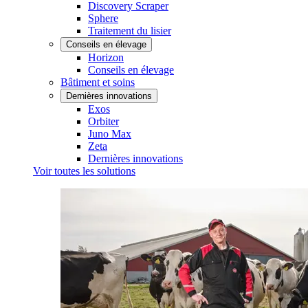
Discovery Scraper
Sphere
Traitement du lisier
Conseils en élevage
Horizon
Conseils en élevage
Bâtiment et soins
Dernières innovations
Exos
Orbiter
Juno Max
Zeta
Dernières innovations
Voir toutes les solutions