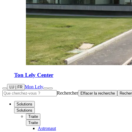
Ton Lely Center
Mon Lely
LU | FR
Rechercher
Effacer la recherche
Recher
Solutions
Solutions
Traite
Traite
Astronaut