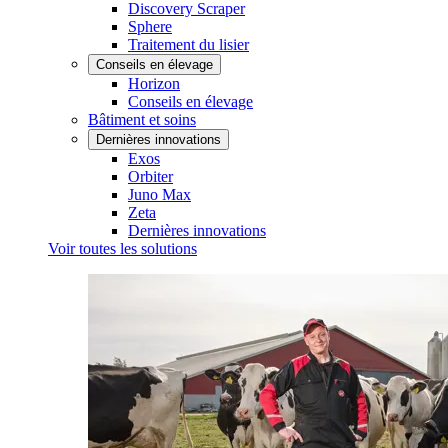
Discovery Scraper
Sphere
Traitement du lisier
Conseils en élevage
Horizon
Conseils en élevage
Bâtiment et soins
Dernières innovations
Exos
Orbiter
Juno Max
Zeta
Dernières innovations
Voir toutes les solutions