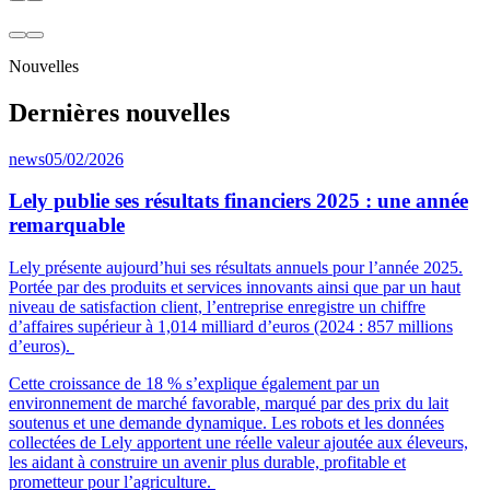
Nouvelles
Dernières nouvelles
news
05/02/2026
Lely publie ses résultats financiers 2025 : une année
remarquable
Lely présente aujourd’hui ses résultats annuels pour l’année 2025.
Portée par des produits et services innovants ainsi que par un haut
niveau de satisfaction client, l’entreprise enregistre un chiffre
d’affaires supérieur à 1,014 milliard d’euros (2024 : 857 millions
d’euros).
Cette croissance de 18 % s’explique également par un
environnement de marché favorable, marqué par des prix du lait
soutenus et une demande dynamique. Les robots et les données
collectées de Lely apportent une réelle valeur ajoutée aux éleveurs,
les aidant à construire un avenir plus durable, profitable et
prometteur pour l’agriculture.