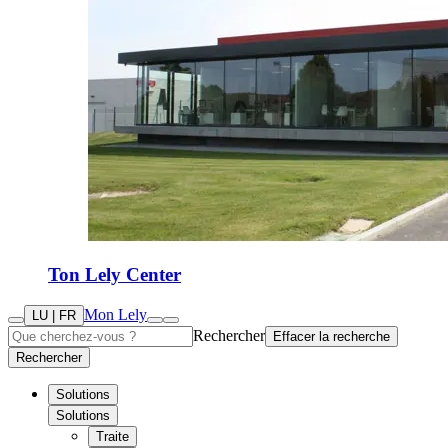
Ton Lely Center
Mon Lely
LU | FR
Rechercher
Effacer la recherche
Rechercher
Solutions
Solutions
Traite