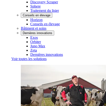
Discovery Scraper
Sphere
Traitement du lisier
Conseils en élevage
Horizon
Conseils en élevage
Bâtiment et soins
Dernières innovations
Exos
Orbiter
Juno Max
Zeta
Dernières innovations
Voir toutes les solutions