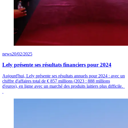
news
20/02/2025
Lely présente ses résultats financiers pour 2024
Aujourd'hui, Lely présente ses résultats annuels pour 2024 : avec un
chiffre d'affaires total de
€ 8
57
millions (2023 : 888 millions
d'euros), en ligne avec un marché des produits laitiers plus difficile.