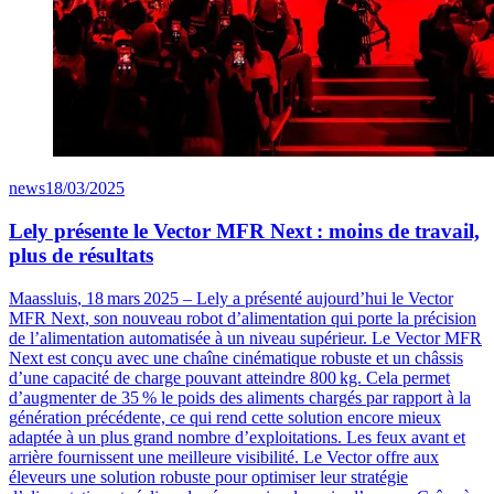
news
18/03/2025
Lely présente le Vector MFR Next : moins de travail,
plus de résultats
Maassluis
, 18
mars
2025
–
Lely a pr
é
sent
é
aujourd
’
hui le
Vector
MFR Next, son nouveau robot d
’
alimentation qui porte la pr
é
cision
de l
’
alimentation automatis
é
e
à
un niveau sup
é
rieur. Le
Vector
MFR
Next est con
ç
u avec une cha
î
ne cin
é
matique robuste et un ch
â
ssis
d
’
une capacit
é
de charge pouvant atteindre 800
kg. Cela permet
d
’
augmenter de 35
% le poids des aliments charg
é
s par rapport
à
la
g
é
n
é
ration pr
é
c
é
dente, ce qui rend cette solution encore mieux
adapt
é
e
à
un plus grand nombre d
’
exploitations. Les feux avant et
arrière fournissent une meilleure visibilité. Le
Vector
offre aux
éleveurs une solution robuste pour optimiser leur stratégie