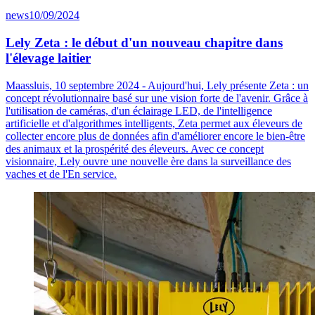
news
10/09/2024
Lely Zeta : le début d'un nouveau chapitre dans
l'élevage laitier
Maassluis, 10 septembre 2024 - Aujourd'hui, Lely présente Zeta : un
concept révolutionnaire basé sur une vision forte de l'avenir. Grâce à
l'utilisation de caméras, d'un éclairage LED, de l'intelligence
artificielle et d'algorithmes intelligents, Zeta permet aux éleveurs de
collecter encore plus de données afin d'améliorer encore le bien-être
des animaux et la prospérité des éleveurs. Avec ce concept
visionnaire, Lely ouvre une nouvelle ère dans la surveillance des
vaches et de l'En service.