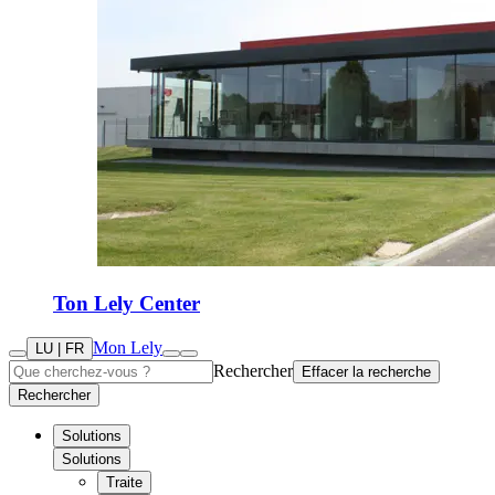
Ton Lely Center
Mon Lely
LU | FR
Rechercher
Effacer la recherche
Rechercher
Solutions
Solutions
Traite