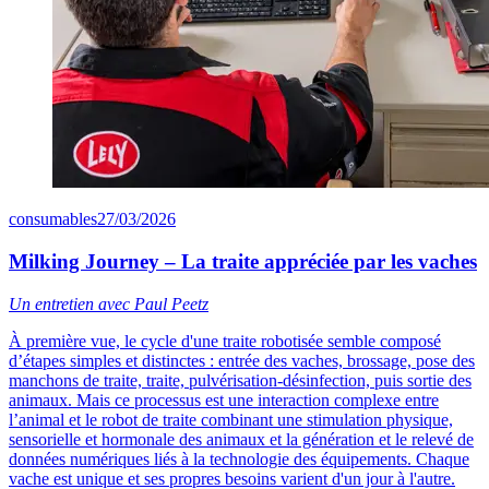
consumables
27/03/2026
Milking Journey – La traite appréciée par les vaches
Un entretien avec Paul Peetz
À première vue, le cycle d'une traite robotisée semble composé
d’étapes simples et distinctes : entrée des vaches, brossage, pose des
manchons de traite, traite, pulvérisation-désinfection, puis sortie des
animaux. Mais ce processus est une interaction complexe entre
l’animal et le robot de traite combinant une stimulation physique,
sensorielle et hormonale des animaux et la génération et le relevé de
données numériques liés à la technologie des équipements. Chaque
vache est unique et ses propres besoins varient d'un jour à l'autre.