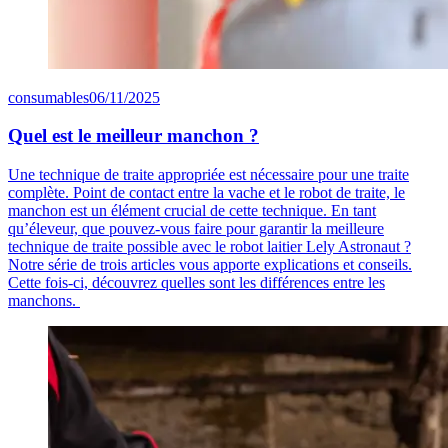
consumables
06/11/2025
Quel est le meilleur manchon ?
Une technique de traite appropriée est nécessaire pour une traite
complète. Point de contact entre la vache et le robot de traite, le
manchon est un élément crucial de cette technique. En tant
qu’éleveur, que pouvez-vous faire pour garantir la meilleure
technique de traite possible avec le robot laitier Lely Astronaut ?
Notre série de trois articles vous apporte explications et conseils.
Cette fois-ci, découvrez quelles sont les différences entre les
manchons.