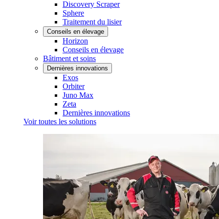
Discovery Scraper
Sphere
Traitement du lisier
Conseils en élevage
Horizon
Conseils en élevage
Bâtiment et soins
Dernières innovations
Exos
Orbiter
Juno Max
Zeta
Dernières innovations
Voir toutes les solutions