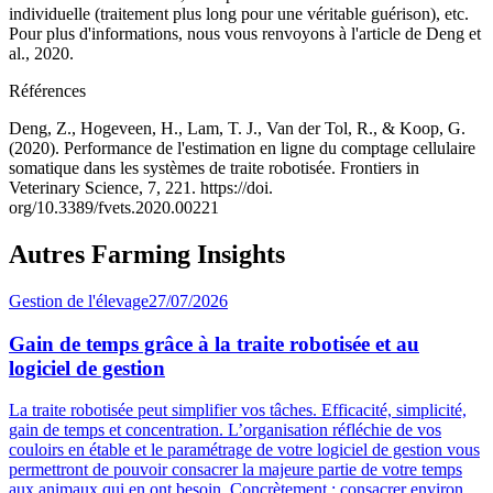
individuelle (traitement plus long pour une véritable guérison), etc.
Pour plus d'informations, nous vous renvoyons à l'article de Deng et
al., 2020
.
Références
Deng, Z., Hogeveen, H., Lam, T. J., Van der Tol, R., & Koop, G.
(2020).
Performance de l'estimation en ligne du comptage cellulaire
somatique dans les systèmes de traite robotisée. Frontiers in
Veterinary Science, 7, 221. https://doi.
org/10.3389/fvets.2020.00221
Autres Farming Insights
Gestion de l'élevage
27/07/2026
Gain de temps grâce à la traite robotisée et au
logiciel de gestion
La traite robotisée peut simplifier vos tâches. Efficacité, simplicité,
gain de temps et concentration. L’organisation réfléchie de vos
couloirs en étable et le paramétrage de votre logiciel de gestion vous
permettront de pouvoir consacrer la majeure partie de votre temps
aux animaux qui en ont besoin. Concrètement : consacrer environ