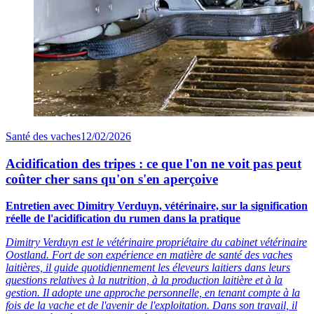
Santé des vaches
12/02/2026
Acidification des tripes : ce que l'on ne voit pas peut
coûter cher sans qu'on s'en aperçoive
Entretien avec Dimitry Verduyn, vétérinaire, sur la signification
réelle de l'acidification du rumen dans la pratique
Dimitry Verduyn est le vétérinaire propriétaire du cabinet vétérinaire
Oostland. Fort de son expérience en matière de santé des vaches
laitières, il guide quotidiennement les éleveurs laitiers dans leurs
questions relatives à la nutrition, à la production laitière et à la
gestion. Il adopte une approche personnelle, en tenant compte à la
fois de la vache et de l'avenir de l'exploitation. Dans son travail, il