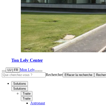
Ton Lely Center
Mon Lely
LU | FR
Rechercher
Effacer la recherche
Recher
Solutions
Solutions
Traite
Traite
Astronaut