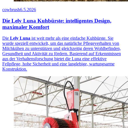
cowbrush
6.5.2026
Die Lely Luna Kuhbürste: intelligentes Design,
maximaler Komfort
Die
Lely Luna
ist weit mehr als eine einfache Kuhbürste. Sie
wurde speziell entwickelt, um das natürliche Pflegeverhalten von
Milchkühen zu unterstützen und gleichzeitig deren Wohlbefinden,
Gesundheit und Aktivität zu fördern. Basierend auf Erkenntnissen
aus der Verhaltensforschung bietet die Luna eine effektive
Fellpflege, hohe Sicherheit und eine langlebige, wartungsarme
Konstruktion.