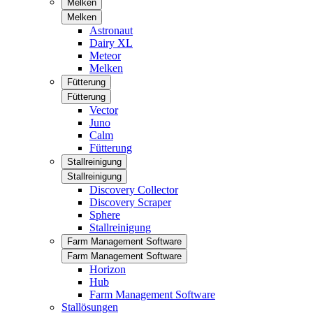
Melken
Melken
Astronaut
Dairy XL
Meteor
Melken
Fütterung
Fütterung
Vector
Juno
Calm
Fütterung
Stallreinigung
Stallreinigung
Discovery Collector
Discovery Scraper
Sphere
Stallreinigung
Farm Management Software
Farm Management Software
Horizon
Hub
Farm Management Software
Stallösungen