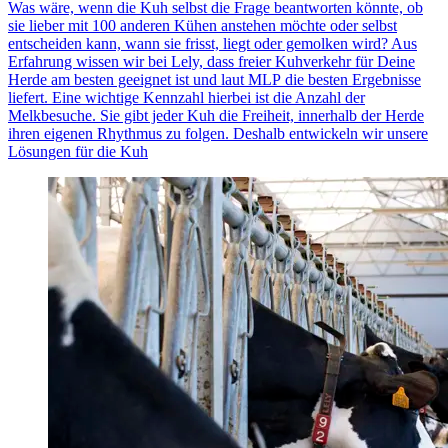
Was wäre, wenn
die Kuh selbst
die Frage beantworten könnte, ob
sie lieber mit 100 anderen Kühen anstehen möchte oder selbst
entscheiden kann, wann sie frisst, liegt oder gemolken wird? Aus
Erfahrung wissen wir bei Lely, dass
freier Kuhverkehr
für Deine
Herde am besten geeignet ist und laut
MLP
die besten Ergebnisse
liefert. Eine wichtige Kennzahl hierbei ist die Anzahl der
Melkbesuche. Sie gibt jeder Kuh die Freiheit, innerhalb der Herde
ihren eigenen Rhythmus zu folgen. Deshalb entwickeln wir unsere
Lösungen für die Kuh