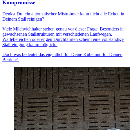
Kompromisse
Denkst Du, ein automatischer Mistroboter kann nicht alle Ecken in
Deinem Stall reinigen?
Viele Milchviehhalter stehen genau vor dieser Frage. Besonders in
gewachsenen Stallstrukturen mit verschiedenen Laufwegen,
Wartebereichen oder engen Durchfahrten scheint eine vollständige
Stallreinigung kaum möglich.
Doch was bedeutet das eigentlich für Deine Kühe und für Deinen
Betrieb?