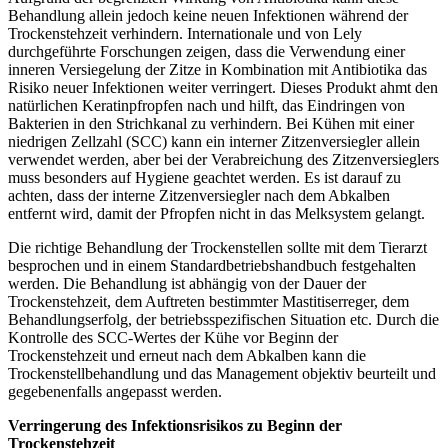
Behandlung allein jedoch keine neuen Infektionen während der
Trockenstehzeit verhindern. Internationale und von Lely
durchgeführte Forschungen zeigen, dass die Verwendung einer
inneren Versiegelung der Zitze in Kombination mit Antibiotika das
Risiko neuer Infektionen weiter verringert. Dieses Produkt ahmt den
natürlichen Keratinpfropfen nach und hilft, das Eindringen von
Bakterien in den Strichkanal zu verhindern. Bei Kühen mit einer
niedrigen Zellzahl (SCC) kann ein interner Zitzenversiegler allein
verwendet werden, aber bei der Verabreichung des Zitzenversieglers
muss besonders auf Hygiene geachtet werden. Es ist darauf zu
achten, dass der interne Zitzenversiegler nach dem Abkalben
entfernt wird, damit der Pfropfen nicht in das Melksystem gelangt.
Die richtige Behandlung der Trockenstellen sollte mit dem Tierarzt
besprochen und in einem Standardbetriebshandbuch festgehalten
werden. Die Behandlung ist abhängig von der Dauer der
Trockenstehzeit, dem Auftreten bestimmter Mastitiserreger, dem
Behandlungserfolg, der betriebsspezifischen Situation etc. Durch die
Kontrolle des SCC-Wertes der Kühe vor Beginn der
Trockenstehzeit und erneut nach dem Abkalben kann die
Trockenstellbehandlung und das Management objektiv beurteilt und
gegebenenfalls angepasst werden.
Verringerung des Infektionsrisikos zu Beginn der
Trockenstehzeit