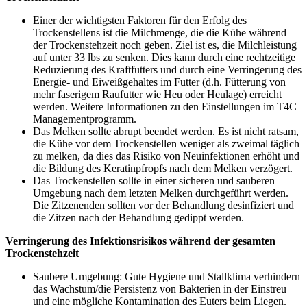
Einer der wichtigsten Faktoren für den Erfolg des
Trockenstellens ist die Milchmenge, die die Kühe während
der Trockenstehzeit noch geben. Ziel ist es, die Milchleistung
auf unter 33 lbs zu senken. Dies kann durch eine rechtzeitige
Reduzierung des Kraftfutters und durch eine Verringerung des
Energie- und Eiweißgehaltes im Futter (d.h. Fütterung von
mehr faserigem Raufutter wie Heu oder Heulage) erreicht
werden. Weitere Informationen zu den Einstellungen im T4C
Managementprogramm.
Das Melken sollte abrupt beendet werden. Es ist nicht ratsam,
die Kühe vor dem Trockenstellen weniger als zweimal täglich
zu melken, da dies das Risiko von Neuinfektionen erhöht und
die Bildung des Keratinpfropfs nach dem Melken verzögert.
Das Trockenstellen sollte in einer sicheren und sauberen
Umgebung nach dem letzten Melken durchgeführt werden.
Die Zitzenenden sollten vor der Behandlung desinfiziert und
die Zitzen nach der Behandlung gedippt werden.
Verringerung des Infektionsrisikos während der gesamten
Trockenstehzeit
Saubere Umgebung: Gute Hygiene und Stallklima verhindern
das Wachstum/die Persistenz von Bakterien in der Einstreu
und eine mögliche Kontamination des Euters beim Liegen.