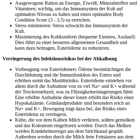
Ausgewogene Ration an Energie, Eiweiß, Mineralstoffen und
Vitaminen: wichtig, um das Immunsystem der Kuh auf
optimalem Niveau zu halten und einen optimalen Body
Condition Score (3 - 3,5) zu erreichen.
Stress minimieren: Stress schwächt das Immunsystem der
Kuh.
Maximierung des Kuhkomforts (bequeme Einstreu, Auslauf):
Dies führt zu einer besseren allgemeinen Gesundheit und
kann dazu beitragen, Euterödeme zu reduzieren.
Verringerung des Infektionsrisikos bei der Abkalbung
Vorbeugung von Euterödemen: Ödeme beeinträchtigen die
Durchblutung und die Immunfunktion des Euters und
erhöhen somit das Mastitisrisiko. Euterödeme entstehen vor
allem durch die Aufnahme von zu viel Na+ und K+ während
der Trockenstehzeit, was zu Flüssigkeitseinlagerungen führt.
Eine erhöhte Aufnahme dieser Ionen erhöht das Risiko einer
Hypokalzämie. Grünlandprodukte sind besonders reich an
Na+ und K+. Bewegung trägt dazu bei, das Risiko eines
Euterödems zu verringern.
Kühe, die vor dem Kalben Milch verlieren, sollten gemolken
und das Kolostrum eingefroren werden: Durch das Melken
werden Krankheitserreger aus dem Strichkanal gespült.
Außerdem werden durch die Milch freie Fettsäuren aus dem