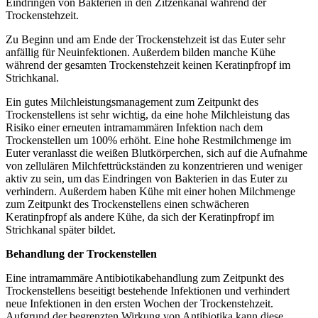
Eindringen von Bakterien in den Zitzenkanal während der
Trockenstehzeit.
Zu Beginn und am Ende der Trockenstehzeit ist das Euter sehr
anfällig für Neuinfektionen. Außerdem bilden manche Kühe
während der gesamten Trockenstehzeit keinen Keratinpfropf im
Strichkanal.
Ein gutes Milchleistungsmanagement zum Zeitpunkt des
Trockenstellens ist sehr wichtig, da eine hohe Milchleistung das
Risiko einer erneuten intramammären Infektion nach dem
Trockenstellen um 100% erhöht. Eine hohe Restmilchmenge im
Euter veranlasst die weißen Blutkörperchen, sich auf die Aufnahme
von zellulären Milchfettrückständen zu konzentrieren und weniger
aktiv zu sein, um das Eindringen von Bakterien in das Euter zu
verhindern. Außerdem haben Kühe mit einer hohen Milchmenge
zum Zeitpunkt des Trockenstellens einen schwächeren
Keratinpfropf als andere Kühe, da sich der Keratinpfropf im
Strichkanal später bildet.
Behandlung der Trockenstellen
Eine intramammäre Antibiotikabehandlung zum Zeitpunkt des
Trockenstellens beseitigt bestehende Infektionen und verhindert
neue Infektionen in den ersten Wochen der Trockenstehzeit.
Aufgrund der begrenzten Wirkung von Antibiotika kann diese