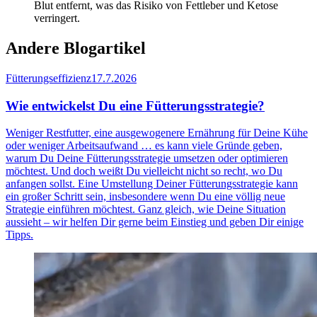
Blut entfernt, was das Risiko von Fettleber und Ketose
verringert.
Andere Blogartikel
Fütterungseffizienz
17.7.2026
Wie entwickelst Du eine Fütterungsstrategie?
Weniger Restfutter, eine ausgewogenere Ernährung für Deine Kühe
oder weniger Arbeitsaufwand … es kann viele Gründe geben,
warum Du Deine Fütterungsstrategie umsetzen oder optimieren
möchtest. Und doch weißt Du vielleicht nicht so recht, wo Du
anfangen sollst. Eine Umstellung Deiner Fütterungsstrategie kann
ein großer Schritt sein, insbesondere wenn Du eine völlig neue
Strategie einführen möchtest. Ganz gleich, wie Deine Situation
aussieht – wir helfen Dir gerne beim Einstieg und geben Dir einige
Tipps.