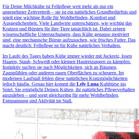
Für Deine Milchkühe ist Fellpflege weit mehr als nur ein
angenehmer Zeitvertreib – sie ist ein natürliches Grundbedürfnis und
spielt eine wichtige Rolle für Wohlbefinden, Komfort und
Ausgeglichenheit. Viele Landwirte unterschätzen, wie wichtig das
Kratzen und Bürsten für ihre Tiere tatsächlich ist. Dabei zeigen
wissenschaftliche Untersuchungen, dass Kühe genauso motiviert
sind, eine mechanische Bürste aufzusuchen, wie frisches Futter. Das
macht deutlich: Fellpflege ist für Kühe natürliches Verhalten.
Im Laufe des Tages haben Kühe immer wieder mit Juckreiz, losen
Haaren, Staub, Schweiß oder kleinen Hautreizungen zu kämpfen.
Instinktiv suchen sie nach Möglichkeiten, sich an Bäumen,
Zaunpfählen oder anderen rauen Oberflächen zu scheuern. Im
modernen Laufstall fehlen diese natürlichen Kratzmöglichkeiten
jedoch häufig. Genau hier kommt die
Lely Luna
Kuhbürse ins
Spiel. Sie ermöglicht Deinen Kühen, ihr natürliches Pflegeverhalten
auszuleben – und sorgt gleichzeitig für mehr Wohlbefinden,
Entspannung und Aktivität im Stall.