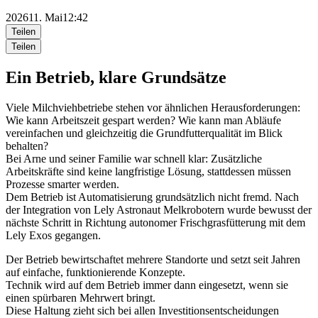
2026
11. Mai
12:42
Teilen
Teilen
Ein Betrieb, klare Grundsätze
Viele Milchviehbetriebe stehen vor ähnlichen Herausforderungen:
Wie kann
Arbeitszeit
ge
spar
t werden? Wie kann man Abläufe
vereinfachen
und
gleichzeitig die Grundfutterqualität im Blick
behalten?
B
ei Arne und seiner Familie war schnell klar: Zusätzliche
Arbeitskräfte sind keine langfristige Lösung, stattdessen müssen
Prozesse smarter werden.
De
m
Betrieb ist Automatisierung grundsätzlich nicht fremd
. N
ach
der Integration von Lely Astronaut Melkrobotern wurde bewusst
der
nächste
Schritt in Richtung autonomer
Frischgrasfütterung
mit dem
Lely
Exos
gegangen.
Der Betrieb bewirtschaftet mehrere Standorte und setzt seit Jahren
auf einfache, funktionierende Konzepte.
Technik wird auf dem Betrieb immer dann eingesetzt, wenn sie
einen spürbaren Mehrwert bringt.
Diese Haltung zieht sich bei allen Investitionsentscheidungen