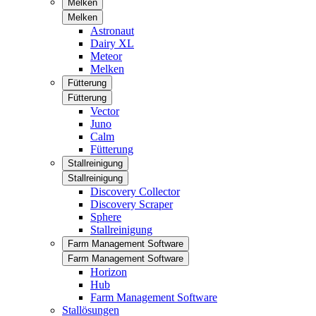
Melken
Melken
Astronaut
Dairy XL
Meteor
Melken
Fütterung
Fütterung
Vector
Juno
Calm
Fütterung
Stallreinigung
Stallreinigung
Discovery Collector
Discovery Scraper
Sphere
Stallreinigung
Farm Management Software
Farm Management Software
Horizon
Hub
Farm Management Software
Stallösungen