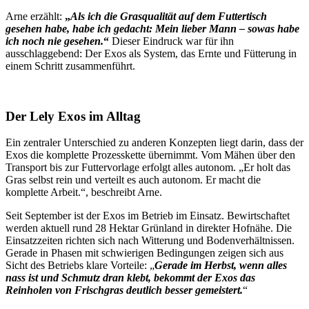
Arne erzählt:
„
Als ich die Grasqualität auf dem Futtertisch
gesehen habe, habe ich gedacht: Mein lieber Mann – sowas habe
ich noch nie gesehen.
“
Dieser Eindruck war für ihn
ausschlaggebend: Der Exos als System, das Ernte und Fütterung in
einem Schritt zusammenführt.
Der Lely Exos im Alltag
Ein zentraler Unterschied zu anderen Konzepten liegt darin, dass der
Exos die komplette Prozesskette übernimmt. Vom Mähen über den
Transport bis zur Futtervorlage erfolgt alles autonom. „Er holt das
Gras selbst rein und verteilt es auch autonom. Er macht die
komplette Arbeit.“, beschreibt Arne.
Seit September ist der Exos im Betrieb im Einsatz. Bewirtschaftet
werden aktuell rund 28 Hektar Grünland in direkter Hofnähe. Die
Einsatzzeiten richten sich nach Witterung und Bodenverhältnissen.
Gerade in Phasen mit schwierigen Bedingungen zeigen sich aus
Sicht des Betriebs klare Vorteile: „
Gerade im Herbst, wenn alles
nass ist und Schmutz dran klebt, bekommt der Exos das
Reinholen von Frischgras deutlich besser gemeistert.
“