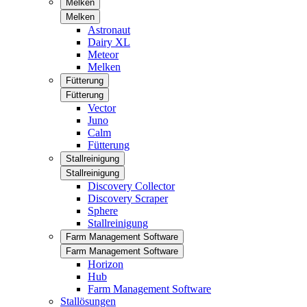
Melken
Melken
Astronaut
Dairy XL
Meteor
Melken
Fütterung
Fütterung
Vector
Juno
Calm
Fütterung
Stallreinigung
Stallreinigung
Discovery Collector
Discovery Scraper
Sphere
Stallreinigung
Farm Management Software
Farm Management Software
Horizon
Hub
Farm Management Software
Stallösungen