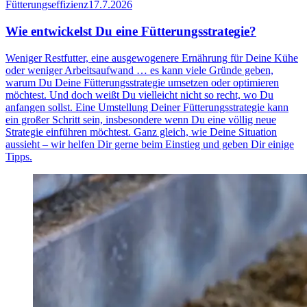
Fütterungseffizienz
17.7.2026
Wie entwickelst Du eine Fütterungsstrategie?
Weniger Restfutter, eine ausgewogenere Ernährung für Deine Kühe
oder weniger Arbeitsaufwand … es kann viele Gründe geben,
warum Du Deine Fütterungsstrategie umsetzen oder optimieren
möchtest. Und doch weißt Du vielleicht nicht so recht, wo Du
anfangen sollst. Eine Umstellung Deiner Fütterungsstrategie kann
ein großer Schritt sein, insbesondere wenn Du eine völlig neue
Strategie einführen möchtest. Ganz gleich, wie Deine Situation
aussieht – wir helfen Dir gerne beim Einstieg und geben Dir einige
Tipps.