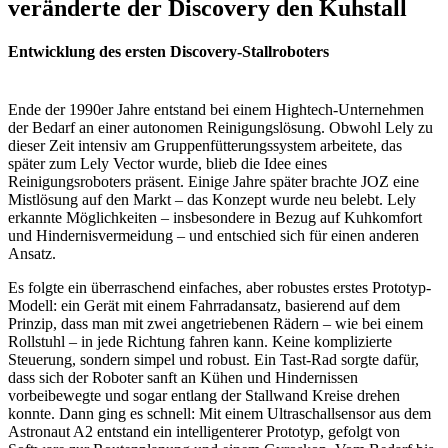
veränderte der Discovery den Kuhstall
Entwicklung des ersten Discovery-Stallroboters
Ende der 1990er Jahre entstand bei einem Hightech-Unternehmen
der Bedarf an einer autonomen Reinigungslösung. Obwohl Lely zu
dieser Zeit intensiv am Gruppenfütterungssystem arbeitete, das
später zum Lely Vector wurde, blieb die Idee eines
Reinigungsroboters präsent. Einige Jahre später brachte JOZ eine
Mistlösung auf den Markt – das Konzept wurde neu belebt. Lely
erkannte Möglichkeiten – insbesondere in Bezug auf Kuhkomfort
und Hindernisvermeidung – und entschied sich für einen anderen
Ansatz.
Es folgte ein überraschend einfaches, aber robustes erstes Prototyp-
Modell: ein Gerät mit einem Fahrradansatz, basierend auf dem
Prinzip, dass man mit zwei angetriebenen Rädern – wie bei einem
Rollstuhl – in jede Richtung fahren kann. Keine komplizierte
Steuerung, sondern simpel und robust. Ein Tast-Rad sorgte dafür,
dass sich der Roboter sanft an Kühen und Hindernissen
vorbeibewegte und sogar entlang der Stallwand Kreise drehen
konnte. Dann ging es schnell: Mit einem Ultraschallsensor aus dem
Astronaut A2 entstand ein intelligenterer Prototyp, gefolgt von