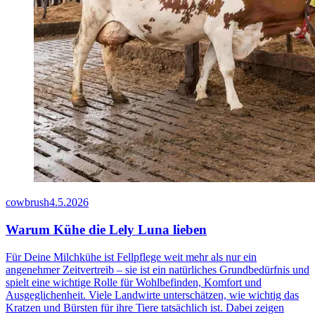
cowbrush
4.5.2026
Warum Kühe die Lely Luna lieben
Für Deine Milchkühe ist Fellpflege weit mehr als nur ein
angenehmer Zeitvertreib – sie ist ein natürliches Grundbedürfnis und
spielt eine wichtige Rolle für Wohlbefinden, Komfort und
Ausgeglichenheit. Viele Landwirte unterschätzen, wie wichtig das
Kratzen und Bürsten für ihre Tiere tatsächlich ist. Dabei zeigen