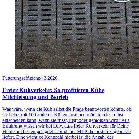
Fütterungseffizienz
4.3.2026
Freier Kuhverkehr: So profitieren Kühe,
Milchleistung und Betrieb
Was wäre, wenn
die Kuh selbst
die Frage beantworten könnte, ob
sie lieber mit 100 anderen Kühen anstehen möchte oder selbst
entscheiden kann, wann sie frisst, liegt oder gemolken wird? Aus
Erfahrung wissen wir bei Lely, dass
freier Kuhverkehr
für Deine
Herde am besten geeignet ist und laut
MLP
die besten Ergebnisse
liefert. Eine wichtige Kennzahl hierbei ist die Anzahl der