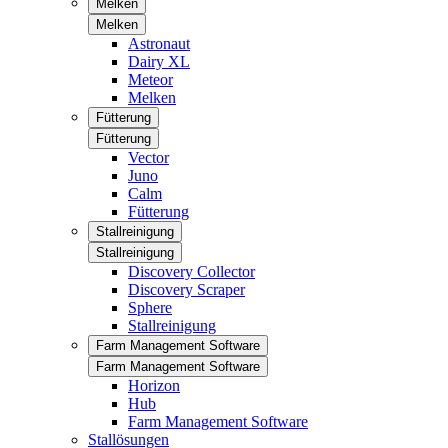
Melken
Melken
Astronaut
Dairy XL
Meteor
Melken
Fütterung
Fütterung
Vector
Juno
Calm
Fütterung
Stallreinigung
Stallreinigung
Discovery Collector
Discovery Scraper
Sphere
Stallreinigung
Farm Management Software
Farm Management Software
Horizon
Hub
Farm Management Software
Stallösungen