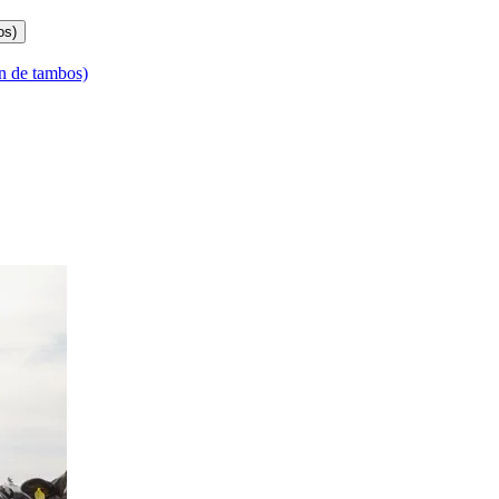
os)
n de tambos)