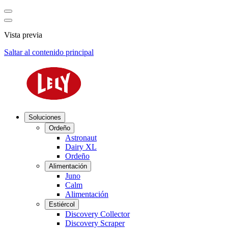
Vista previa
Saltar al contenido principal
Soluciones
Ordeño
Astronaut
Dairy XL
Ordeño
Alimentación
Juno
Calm
Alimentación
Estiércol
Discovery Collector
Discovery Scraper