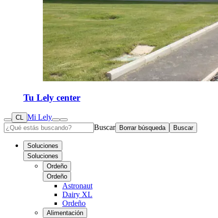
Tu Lely center
Mi Lely
CL
Buscar
Borrar búsqueda
Buscar
Soluciones
Soluciones
Ordeño
Ordeño
Astronaut
Dairy XL
Ordeño
Alimentación