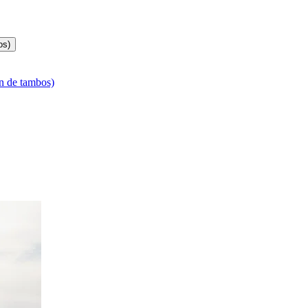
os)
n de tambos)